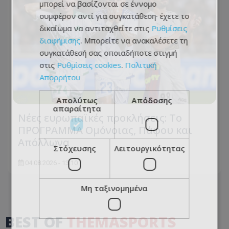
μπορεί να βασίζονται σε έννομο
συμφέρον αντί για συγκατάθεση· έχετε το
δικαίωμα να αντιταχθείτε στις
Ρυθμίσεις
διαφήμισης
. Μπορείτε να ανακαλέσετε τη
συγκατάθεσή σας οποιαδήποτε στιγμή
στις
Ρυθμίσεις cookies
.
Πολιτική
Απορρήτου
Απολύτως
Απόδοσης
απαραίτητα
Νέες ευρωπαϊκές προκλήσεις: Το
ΠΡΟΓΡΑΜΜΑ Ομόνοιας, Πάφου και
Απόλλωνα
Στόχευσης
Λειτουργικότητας
04.08.2026 - 13:10
Μη ταξινομημένα
BEST OF
THEMASPORTS