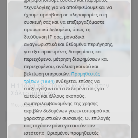
τεχνολογίες για να αποθηκεύουμε και να
έχουμε πρόσβαση σε πληροφορίες στη
συσκευή σας και να επεξεργαζόμαστε
προσωπικά δεδομένα, όπως τη
διεύθυνση IP σας, μοναδικά
αναγνωριστικά και δεδομένα περιήγησης,
για εξατομικευμένες διαφημίσεις και
περιεχόμενο, μέτρηση διαφημίσεων και
περιεχομένου, ανάλυση κοινού και
βελτίωση υπηρεσιών.
Προμηθευτές
τρίτων (1884)
ενδέχεται επίσης να
Η 11άδα της Πάφου κόντρα στην
επεξεργάζονται τα δεδομένα σας για
Σάλτσμπουργκ
αυτούς και άλλους σκοπούς,
συμπεριλαμβανομένης της χρήσης
06.08.2026 - 18:53
ακριβών δεδομένων γεωεντοπισμού και
χαρακτηριστικών συσκευής. Οι επιλογές
σας ισχύουν μόνο για αυτόν τον
ιστότοπο. Ορισμένοι προμηθευτές