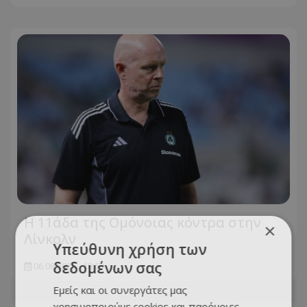
Η 11άδα της Ομόνοιας κόντρα στην
×
Λίνκολν
Υπεύθυνη χρήση των
δεδομένων σας
06.08.2026 - 18:53
Εμείς και οι συνεργάτες μας
χρησιμοποιούμε cookies και παρόμοιες