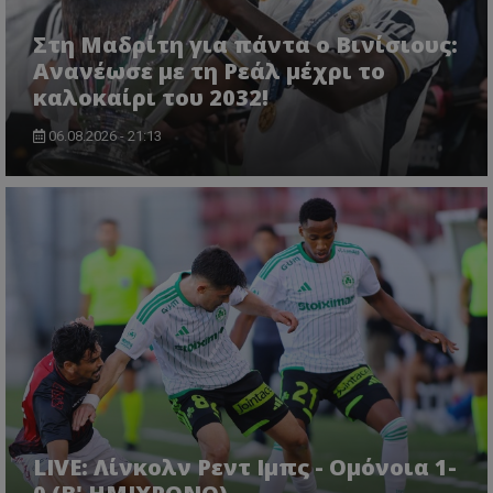
Στη Μαδρίτη για πάντα ο Βινίσιους:
Ανανέωσε με τη Ρεάλ μέχρι το
καλοκαίρι του 2032!
06.08.2026 - 21:13
LIVE: Λίνκολν Ρεντ Ιμπς - Ομόνοια 1-