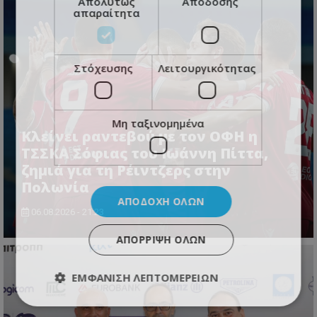
Απολύτως
Απόδοσης
απαραίτητα
Στόχευσης
Λειτουργικότητας
Μη ταξινομημένα
Κλείνει ραντεβού με τον ΟΦΗ η
ΤΣΣΚΑ Σόφιας του Ιωάννη Πίττα,
ζημιά για τη Ρέιντζερς στην
Πολωνία
ΑΠΟΔΟΧΉ ΌΛΩΝ
06.08.2026 - 21:23
ΑΠΌΡΡΙΨΗ ΌΛΩΝ
ΕΜΦΆΝΙΣΗ ΛΕΠΤΟΜΕΡΕΙΏΝ