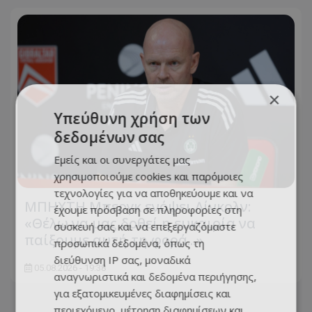
×
Υπεύθυνη χρήση των
δεδομένων σας
Εμείς και οι συνεργάτες μας
χρησιμοποιούμε cookies και παρόμοιες
τεχνολογίες για να αποθηκεύουμε και να
ΜΠΗΧΤΗ Μπεργκ ενόψει Λίνκολν:
έχουμε πρόσβαση σε πληροφορίες στη
«Θέλω να μας δοθεί η ευκαιρία να
συσκευή σας και να επεξεργαζόμαστε
παίξουμε αυτή τη φορά...»
προσωπικά δεδομένα, όπως τη
διεύθυνση IP σας, μοναδικά
05.08.2026 - 19:38
αναγνωριστικά και δεδομένα περιήγησης,
για εξατομικευμένες διαφημίσεις και
περιεχόμενο, μέτρηση διαφημίσεων και