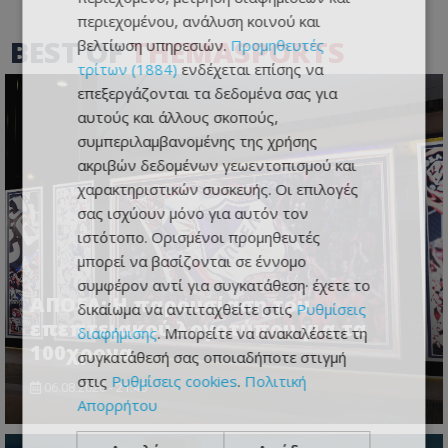
περιεχομένου, ανάλυση κοινού και
BEST OF
THEMASPORTS
βελτίωση υπηρεσιών.
Προμηθευτές
τρίτων (1884)
ενδέχεται επίσης να
επεξεργάζονται τα δεδομένα σας για
αυτούς και άλλους σκοπούς,
συμπεριλαμβανομένης της χρήσης
ακριβών δεδομένων γεωεντοπισμού και
χαρακτηριστικών συσκευής. Οι επιλογές
σας ισχύουν μόνο για αυτόν τον
ιστότοπο. Ορισμένοι προμηθευτές
μπορεί να βασίζονται σε έννομο
συμφέρον αντί για συγκατάθεση· έχετε το
ΑΠΟΕΛ: Η παρουσίαση του
δικαίωμα να αντιταχθείτε στις
Ρυθμίσεις
επεπτειακού λογοτύπου για τα
διαφήμισης
. Μπορείτε να ανακαλέσετε τη
100χρονα
συγκατάθεσή σας οποιαδήποτε στιγμή
στις
Ρυθμίσεις cookies
.
Πολιτική
06.08.2026 - 21:45
Απορρήτου