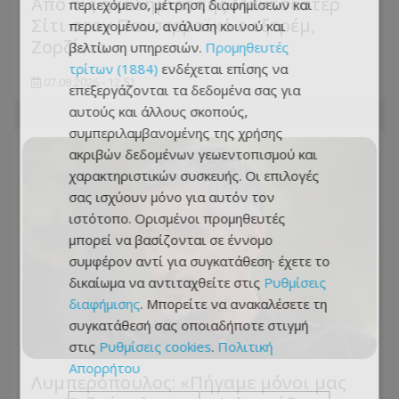
Από τις ακαδημίες της Μάντσεστερ
περιεχόμενο, μέτρηση διαφημίσεων και
Σίτι στον Πανσερραϊκό ο εξτρέμ,
περιεχομένου, ανάλυση κοινού και
Ζορζίνιο
βελτίωση υπηρεσιών.
Προμηθευτές
τρίτων (1884)
ενδέχεται επίσης να
07.08.2026 - 12:51
επεξεργάζονται τα δεδομένα σας για
αυτούς και άλλους σκοπούς,
συμπεριλαμβανομένης της χρήσης
ακριβών δεδομένων γεωεντοπισμού και
χαρακτηριστικών συσκευής. Οι επιλογές
σας ισχύουν μόνο για αυτόν τον
ιστότοπο. Ορισμένοι προμηθευτές
μπορεί να βασίζονται σε έννομο
συμφέρον αντί για συγκατάθεση· έχετε το
δικαίωμα να αντιταχθείτε στις
Ρυθμίσεις
διαφήμισης
. Μπορείτε να ανακαλέσετε τη
συγκατάθεσή σας οποιαδήποτε στιγμή
στις
Ρυθμίσεις cookies
.
Πολιτική
Απορρήτου
Λυμπερόπουλος: «Πήγαμε μόνοι μας