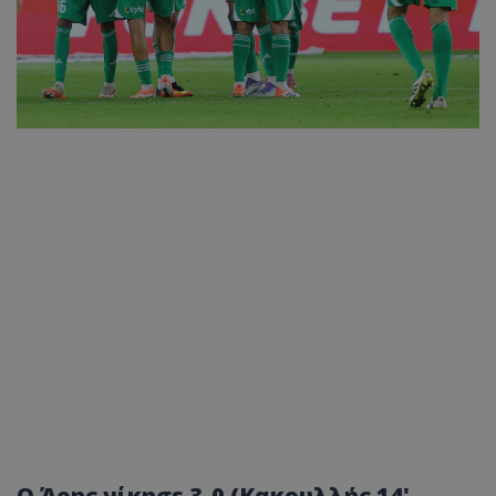
Ο Άρης νίκησε 3-0 (Κακουλλής 14',