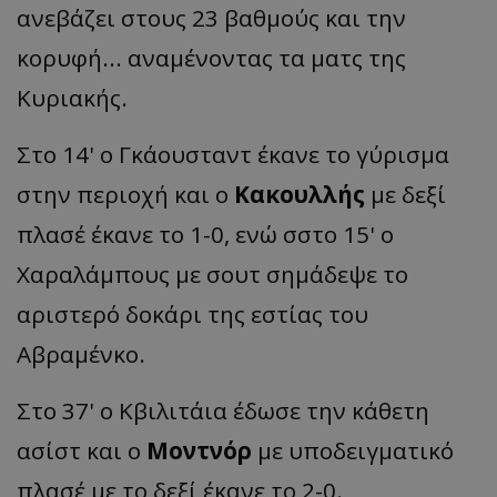
ανεβάζει στους 23 βαθμούς και την
κορυφή... αναμένοντας τα ματς της
Κυριακής.
Στο 14' ο Γκάουσταντ έκανε το γύρισμα
στην περιοχή και ο
Κακουλλής
με δεξί
πλασέ έκανε το 1-0, ενώ σστο 15' ο
Χαραλάμπους με σουτ σημάδεψε το
αριστερό δοκάρι της εστίας του
Αβραμένκο.
Στο 37' ο Κβιλιτάια έδωσε την κάθετη
ασίστ και ο
Μοντνόρ
με υποδειγματικό
πλασέ με το δεξί έκανε το 2-0.