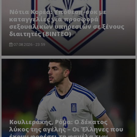
Νότια Κορέα: Υπόθεση-σοκ με
καταγγελίες για προσφορά
σεξουαλικών υπηρεσιών σε ξένους
διαιτητές (BINTEO)
07.08.2026 - 23:59
Κουλιεράκης, Ρόμα: Ο δέκατος
λύκος της αγέλης – Οι Έλληνες που
έχουν φορέσει τη φανέλα των