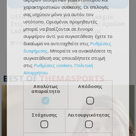
χαρακτηριστικών συσκευής. Οι επιλογές
σας ισχύουν μόνο για αυτόν τον
UEFA Women's Champions League:
ιστότοπο. Ορισμένοι προμηθευτές
Στις 18 Ιουνίου η κλήρωση για Apollon
μπορεί να βασίζονται σε έννομο
Ladies και Ομόνοια Λευκωσίας
συμφέρον αντί για συγκατάθεση· έχετε το
δικαίωμα να αντιταχθείτε στις
Ρυθμίσεις
11.06.2026 - 12:00
διαφήμισης
. Μπορείτε να ανακαλέσετε τη
συγκατάθεσή σας οποιαδήποτε στιγμή
στις
Ρυθμίσεις cookies
.
Πολιτική
Απορρήτου
BEST OF
THEMASPORTS
Απολύτως
Απόδοσης
απαραίτητα
Στόχευσης
Λειτουργικότητας