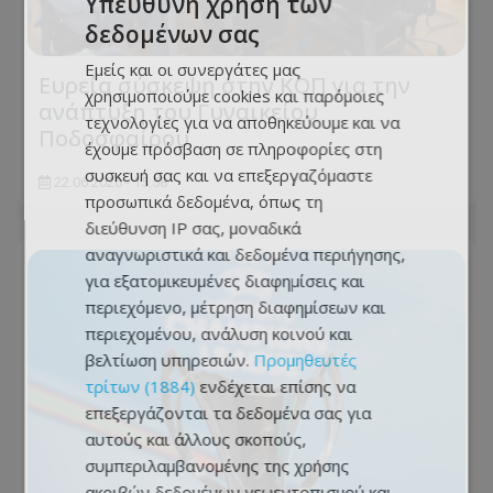
Υπεύθυνη χρήση των
δεδομένων σας
Εμείς και οι συνεργάτες μας
Ευρεία σύσκεψη στην ΚΟΠ για την
χρησιμοποιούμε cookies και παρόμοιες
ανάπτυξη του Γυναικείου
τεχνολογίες για να αποθηκεύουμε και να
Ποδοσφαίρου
έχουμε πρόσβαση σε πληροφορίες στη
συσκευή σας και να επεξεργαζόμαστε
22.06.2026 - 15:58
προσωπικά δεδομένα, όπως τη
διεύθυνση IP σας, μοναδικά
αναγνωριστικά και δεδομένα περιήγησης,
για εξατομικευμένες διαφημίσεις και
περιεχόμενο, μέτρηση διαφημίσεων και
περιεχομένου, ανάλυση κοινού και
βελτίωση υπηρεσιών.
Προμηθευτές
τρίτων (1884)
ενδέχεται επίσης να
επεξεργάζονται τα δεδομένα σας για
αυτούς και άλλους σκοπούς,
συμπεριλαμβανομένης της χρήσης
ακριβών δεδομένων γεωεντοπισμού και