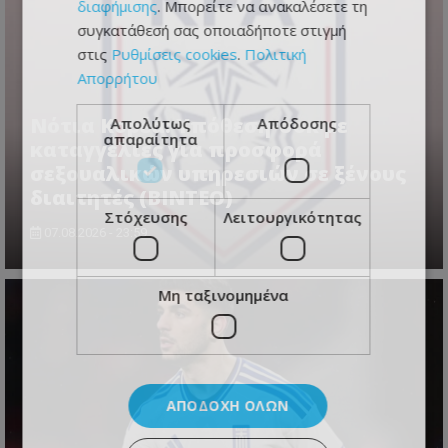
διαφήμισης
. Μπορείτε να ανακαλέσετε τη
συγκατάθεσή σας οποιαδήποτε στιγμή
στις
Ρυθμίσεις cookies
.
Πολιτική
Απορρήτου
Νότια Κορέα: Υπόθεση-σοκ με
Απολύτως
Απόδοσης
απαραίτητα
καταγγελίες για προσφορά
σεξουαλικών υπηρεσιών σε ξένους
διαιτητές (BINTEO)
Στόχευσης
Λειτουργικότητας
07.08.2026 - 23:59
Μη ταξινομημένα
ΑΠΟΔΟΧΉ ΌΛΩΝ