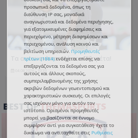
προσωπικά δεδομένα, όπως τη
διεύθυνση IP σας, μοναδικά
αναγνωριστικά και δεδομένα περιήγησης,
για εξατομικευμένες διαφημίσεις και
περιεχόμενο, μέτρηση διαφημίσεων και
περιεχομένου, ανάλυση κοινού και
βελτίωση υπηρεσιών.
Προμηθευτές
Τα αντανακλαστικά του Τζαρέτα!
τρίτων (1884)
ενδέχεται επίσης να
επεξεργάζονται τα δεδομένα σας για
04.08.2026 - 10:33
αυτούς και άλλους σκοπούς,
συμπεριλαμβανομένης της χρήσης
ακριβών δεδομένων γεωεντοπισμού και
χαρακτηριστικών συσκευής. Οι επιλογές
σας ισχύουν μόνο για αυτόν τον
BEST OF
THEMASPORTS
ιστότοπο. Ορισμένοι προμηθευτές
μπορεί να βασίζονται σε έννομο
συμφέρον αντί για συγκατάθεση· έχετε το
δικαίωμα να αντιταχθείτε στις
Ρυθμίσεις