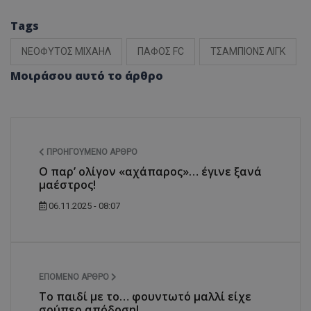
Tags
ΝΕΟΦΥΤΟΣ ΜΙΧΑΗΛ
ΠΑΦΟΣ FC
ΤΣΑΜΠΙΟΝΣ ΛΙΓΚ
Μοιράσου αυτό το άρθρο
ΠΡΟΗΓΟΎΜΕΝΟ ΆΡΘΡΟ
O παρ’ ολίγον «αχάπαρος»… έγινε ξανά
μαέστρος!
06.11.2025 - 08:07
ΕΠΌΜΕΝΟ ΆΡΘΡΟ
Το παιδί με το… φουντωτό μαλλί είχε
σούπερ απόδοση!