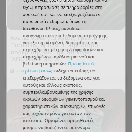
τεχνολογίες για να αποθηκεύουμε και να
έχουμε πρόσβαση σε πληροφορίες στη
συσκευή σας και να επεξεργαζόμαστε
προσωπικά δεδομένα, όπως τη
διεύθυνση IP σας, μοναδικά
αναγνωριστικά και δεδομένα περιήγησης,
Άνετες νίκες για Άγιαξ, Τβέντε και
για εξατομικευμένες διαφημίσεις και
Παρτίζαν, οριακό προβάδισμα
περιεχόμενο, μέτρηση διαφημίσεων και
πρόκρισης για την Μπράγκα
περιεχομένου, ανάλυση κοινού και
(ΑΠΟΤΕΛΕΣΜΑΤΑ)
βελτίωση υπηρεσιών.
Προμηθευτές
τρίτων (1884)
ενδέχεται επίσης να
07.08.2026 - 00:20
επεξεργάζονται τα δεδομένα σας για
αυτούς και άλλους σκοπούς,
συμπεριλαμβανομένης της χρήσης
ακριβών δεδομένων γεωεντοπισμού και
χαρακτηριστικών συσκευής. Οι επιλογές
σας ισχύουν μόνο για αυτόν τον
ιστότοπο. Ορισμένοι προμηθευτές
μπορεί να βασίζονται σε έννομο