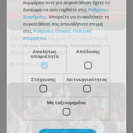
συμφέρον αντί για συγκατάθεση· έχετε το
δικαίωμα να αντιταχθείτε στις
Ρυθμίσεις
διαφήμισης
. Μπορείτε να ανακαλέσετε τη
συγκατάθεσή σας οποιαδήποτε στιγμή
στις
Ρυθμίσεις cookies
.
Πολιτική
Conference League: Εντυπωσιακά
Απορρήτου
διπλά για Χάιντουκ, Κοπεγχάγη,
Απολύτως
Απόδοσης
Ραπίντ και Τρόμσο!
απαραίτητα
06.08.2026 - 23:06
Στόχευσης
Λειτουργικότητας
Μη ταξινομημένα