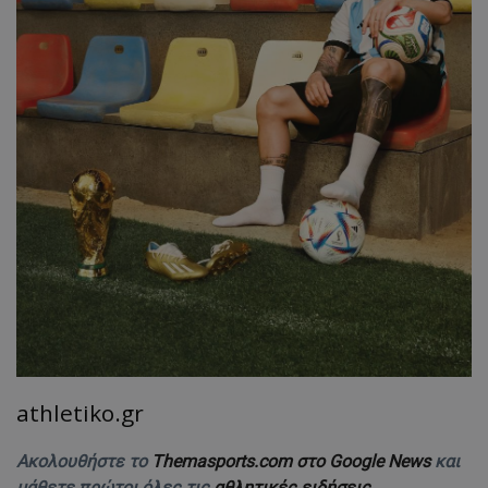
athletiko.gr
Ακολουθήστε το
Themasports.com στο Google News
και
μάθετε πρώτοι όλες τις
αθλητικές ειδήσεις