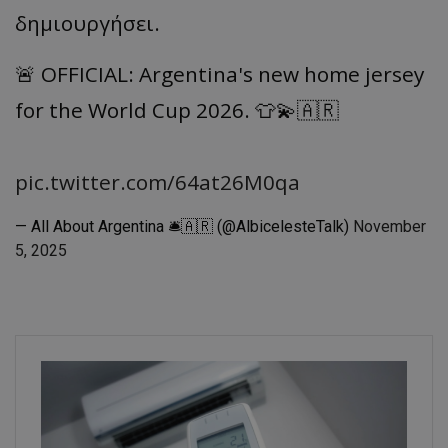
δημιουργήσει.
🚨 OFFICIAL: Argentina's new home jersey
for the World Cup 2026. 👕💫🇦🇷
pic.twitter.com/64at26M0qa
— All About Argentina 🛎🇦🇷 (@AlbicelesteTalk)
November
5, 2025