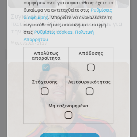
συμφέρον αντί για συγκατάθεση· έχετε το
δικαίωμα να αντιταχθείτε στις
Ρυθμίσεις
Συγκινεί η Μπαρτσελόνα για τον
διαφήμισης
. Μπορείτε να ανακαλέσετε τη
πατέρα του Μέσι: «Ευχαριστούμε για
συγκατάθεσή σας οποιαδήποτε στιγμή
την εμπιστοσύνη»
στις
Ρυθμίσεις cookies
.
Πολιτική
Απορρήτου
08.08.2026 - 21:28
Απολύτως
Απόδοσης
απαραίτητα
Στόχευσης
Λειτουργικότητας
Μη ταξινομημένα