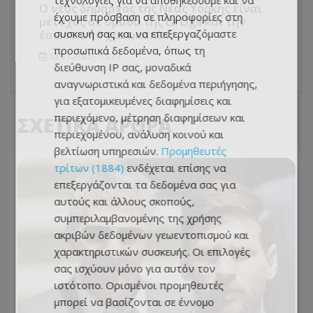
τεχνολογίες για να αποθηκεύουμε και να
Ο νέος δήμαρχος της Νέας Υόρκης είναι
έχουμε πρόσβαση σε πληροφορίες στη
μέτοχος σε ομάδα της La Liga και την
συσκευή σας και να επεξεργαζόμαστε
έσωσε από χρεωκοπία
προσωπικά δεδομένα, όπως τη
13.11.2025 - 15:27
διεύθυνση IP σας, μοναδικά
αναγνωριστικά και δεδομένα περιήγησης,
για εξατομικευμένες διαφημίσεις και
περιεχόμενο, μέτρηση διαφημίσεων και
ΣΧΕΤΙΚΑ ΑΡΘΡΑ
περιεχομένου, ανάλυση κοινού και
βελτίωση υπηρεσιών.
Προμηθευτές
τρίτων (1884)
ενδέχεται επίσης να
επεξεργάζονται τα δεδομένα σας για
αυτούς και άλλους σκοπούς,
συμπεριλαμβανομένης της χρήσης
ακριβών δεδομένων γεωεντοπισμού και
χαρακτηριστικών συσκευής. Οι επιλογές
σας ισχύουν μόνο για αυτόν τον
ιστότοπο. Ορισμένοι προμηθευτές
μπορεί να βασίζονται σε έννομο