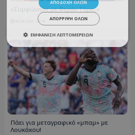
ΑΠΟΔΟΧΉ ΌΛΩΝ
«Συμφώνησε με Φεράν Τόρες»
ΑΠΌΡΡΙΨΗ ΌΛΩΝ
08.08.2026 - 23:33
ΕΜΦΆΝΙΣΗ ΛΕΠΤΟΜΕΡΕΙΏΝ
Πάει για μεταγραφικό «μπαμ» με
Λουκάκου!