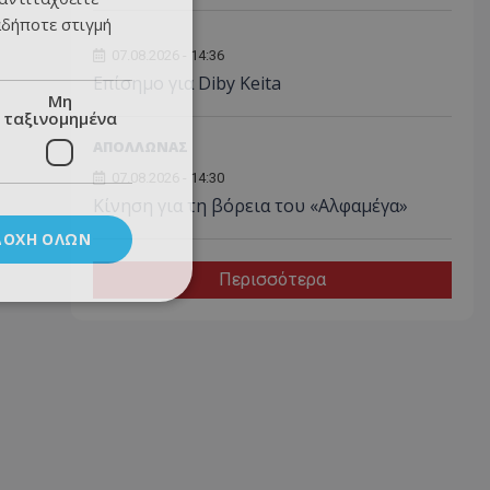
αδήποτε στιγμή
07.08.2026 - 14:36
Επίσημο για Diby Keita
Μη
ταξινομημένα
ΑΠΟΛΛΩΝΑΣ
07.08.2026 - 14:30
Κίνηση για τη βόρεια του «Αλφαμέγα»
ΔΟΧΉ ΌΛΩΝ
Περισσότερα