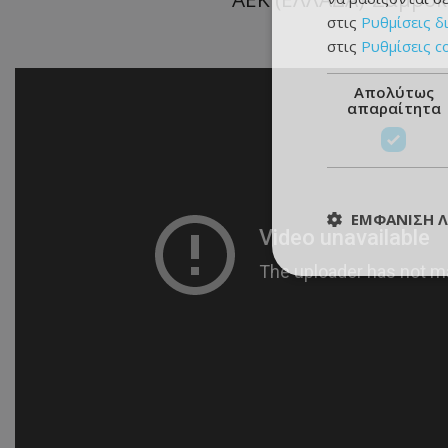
στις
Ρυθμίσεις δ
στις
Ρυθμίσεις c
Απολύτως
απαραίτητα
ΕΜΦΆΝΙΣΗ 