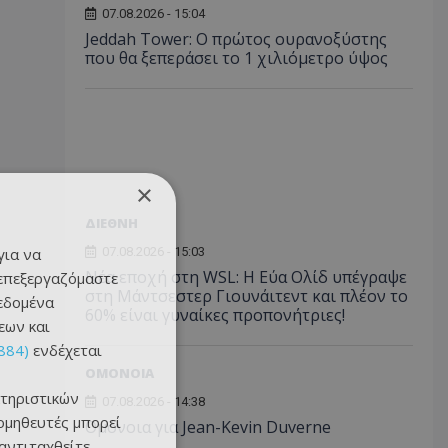
07.08.2026 - 15:04
Jeddah Tower: Ο πρώτος ουρανοξύστης
που θα ξεπεράσει το 1 χιλιόμετρο ύψος
×
ΔΙΕΘΝΗ
για να
07.08.2026 - 15:03
Νέα εποχή στη WSL: Η Εύα Ολίδ υπέγραψε
 επεξεργαζόμαστε
στη Μάντσεστερ Γιουνάιτεντ και πλέον το
δεδομένα
60% είναι γυναίκες προπονήτριες!
εων και
884)
ενδέχεται
ΟΜΟΝΟΙΑ
τηριστικών
07.08.2026 - 14:38
ομηθευτές μπορεί
Ομόνοια για Jean-Kevin Duverne
 αντιταχθείτε