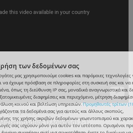
χρήση των δεδομένων σας
εργάτες μας χρησιμοποιούμε cookies και παρόμοιες τεχνολογίες 
ι να έχουμε πρόσβαση σε πληροφορίες στη συσκευή σας και να
ένα, όπως τη διεύθυνση IP σας, μοναδικά αναγνωριστικά και 
εξατομικευμένες διαφημίσεις και περιεχόμενο, μέτρηση διαφημίσ
νάλυση κοινού και βελτίωση υπηρεσιών.
Προμηθευτές τρίτων (1
 Βαρσοβίας (Πολωνία) 2-1
ργάζονται τα δεδομένα σας για αυτούς και άλλους σκοπούς,
ένης της χρήσης ακριβών δεδομένων γεωεντοπισμού και χαρακ
Μπρατισλάβας (Σλοβακία) 2-1
ιλογές σας ισχύουν μόνο για αυτόν τον ιστότοπο. Ορισμένοι πρ
Ρόβερς (Ιρλανδία) 1-1
 έννομο συμφέρον αντί για συγκατάθεση· έχετε το δικαίωμα να