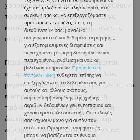
τεχνολογίες για να αποθηκεύουμε και να
χοροπηδούν χαρούμενα μόλις ακούσουν
έχουμε πρόσβαση σε πληροφορίες στη
συσκευή σας και να επεξεργαζόμαστε
το αγαπημένο τους τραγούδι για να
προσωπικά δεδομένα, όπως τη
καταλάβουν τη «δύναμη» της κίνησης
διεύθυνση IP σας, μοναδικά
αναγνωριστικά και δεδομένα περιήγησης,
αυτής.
για εξατομικευμένες διαφημίσεις και
περιεχόμενο, μέτρηση διαφημίσεων και
περιεχομένου, ανάλυση κοινού και
Πέρα από τα νήπια, όμως, θεωρείται
βελτίωση υπηρεσιών.
Προμηθευτές
απαραίτητο σε όλες τις ηλικίες. Όσο
τρίτων (1884)
ενδέχεται επίσης να
επεξεργάζονται τα δεδομένα σας για
μεγαλώνουμε, η μυική μάζα μειώνεται και
αυτούς και άλλους σκοπούς,
η ισορροπία γίνεται πραγματική
συμπεριλαμβανομένης της χρήσης
ακριβών δεδομένων γεωεντοπισμού και
πρόκληση. Τα άλματα βοηθούν στη
χαρακτηριστικών συσκευής. Οι επιλογές
διατήρηση της ισορροπίας και της
σας ισχύουν μόνο για αυτόν τον
ιστότοπο. Ορισμένοι προμηθευτές
δύναμης, περιορίζοντας τον κίνδυνο
μπορεί να βασίζονται σε έννομο