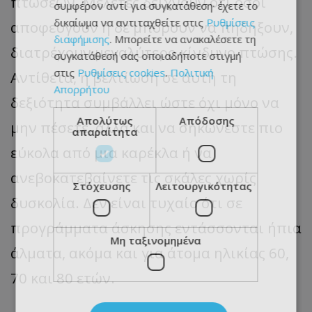
πτώσεων. Μελέτες δείχνουν ότι όσοι
συμφέρον αντί για συγκατάθεση· έχετε το
δικαίωμα να αντιταχθείτε στις
Ρυθμίσεις
αποφεύγουν ή δε μπορούν να πηδήξουν,
διαφήμισης
. Μπορείτε να ανακαλέσετε τη
διατρέχουν μεγαλύτερο κίνδυνο πτώσης.
συγκατάθεσή σας οποιαδήποτε στιγμή
στις
Ρυθμίσεις cookies
.
Πολιτική
Αντίθετα, η βελτίωση σε αυτή τη
Απορρήτου
δεξιότητα συμβάλλει ώστε όχι μόνο να
Απολύτως
Απόδοσης
μην πέσετε, αλλά και να σηκώνεστε πιο
απαραίτητα
εύκολα από μια καρέκλα ή να
ανεβοκατεβαίνετε τις σκάλες χωρίς
Στόχευσης
Λειτουργικότητας
δυσκολία. Δεν είναι τυχαίο ότι σε
προγράμματα άσκησης εντάσσονται ήπια
Μη ταξινομημένα
άλματα, ακόμα και για άτομα ηλικίας 60,
70 και 80 ετών.