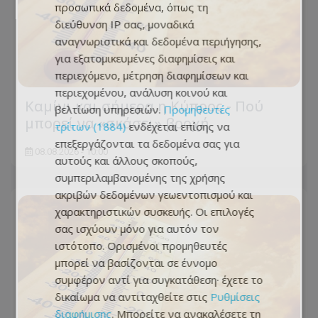
προσωπικά δεδομένα, όπως τη
διεύθυνση IP σας, μοναδικά
αναγνωριστικά και δεδομένα περιήγησης,
για εξατομικευμένες διαφημίσεις και
περιεχόμενο, μέτρηση διαφημίσεων και
περιεχομένου, ανάλυση κοινού και
Καμίνι και σήμερα η Κύπρος - Πού
βελτίωση υπηρεσιών.
Προμηθευτές
μπορεί να «σκάσει» βροχή
τρίτων (1884)
ενδέχεται επίσης να
επεξεργάζονται τα δεδομένα σας για
08.08.2026 - 10:00
αυτούς και άλλους σκοπούς,
συμπεριλαμβανομένης της χρήσης
ακριβών δεδομένων γεωεντοπισμού και
χαρακτηριστικών συσκευής. Οι επιλογές
σας ισχύουν μόνο για αυτόν τον
ιστότοπο. Ορισμένοι προμηθευτές
μπορεί να βασίζονται σε έννομο
συμφέρον αντί για συγκατάθεση· έχετε το
δικαίωμα να αντιταχθείτε στις
Ρυθμίσεις
διαφήμισης
. Μπορείτε να ανακαλέσετε τη