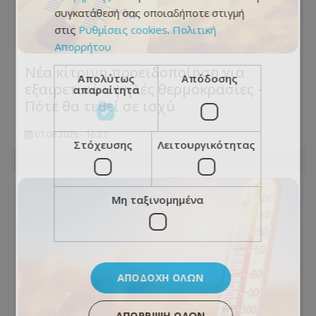
συγκατάθεσή σας οποιαδήποτε στιγμή
στις
Ρυθμίσεις cookies
.
Πολιτική
Απορρήτου
Νέα κίτρινη προειδοποίηση για
Απολύτως
Απόδοσης
εξαιρετικά υψηλές θερμοκρασίες -
απαραίτητα
Πότε θα τεθεί σε ισχύ
07.08.2026 - 16:37
Στόχευσης
Λειτουργικότητας
Μη ταξινομημένα
ΑΠΟΔΟΧΉ ΌΛΩΝ
ΑΠΌΡΡΙΨΗ ΌΛΩΝ