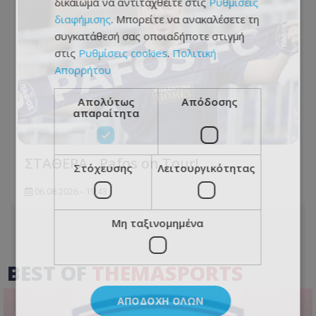
δικαίωμα να αντιταχθείτε στις
Ρυθμίσεις
διαφήμισης
. Μπορείτε να ανακαλέσετε τη
συγκατάθεσή σας οποιαδήποτε στιγμή
στις
Ρυθμίσεις cookies
.
Πολιτική
Απορρήτου
Απολύτως
Απόδοσης
απαραίτητα
ΣΤΑΘΕΡΑ... Pafos on Tour!
Στόχευσης
Λειτουργικότητας
06.08.2026 - 19:43
Μη ταξινομημένα
BEST OF
THEMASPORTS
ΑΠΟΔΟΧΉ ΌΛΩΝ