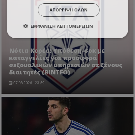
ΑΠΌΡΡΙΨΗ ΌΛΩΝ
ΕΜΦΆΝΙΣΗ ΛΕΠΤΟΜΕΡΕΙΏΝ
Νότια Κορέα: Υπόθεση-σοκ με
καταγγελίες για προσφορά
σεξουαλικών υπηρεσιών σε ξένους
διαιτητές (BINTEO)
07.08.2026 - 23:59