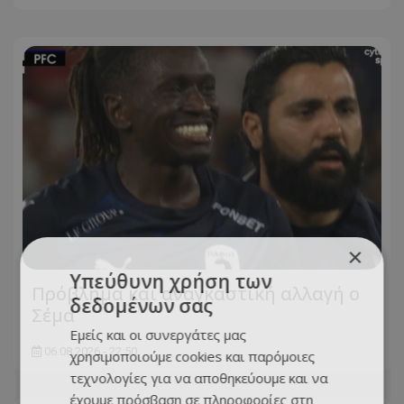
×
Υπεύθυνη χρήση των
Πρόβλημα και αναγκαστική αλλαγή ο
δεδομένων σας
Σέμα
Εμείς και οι συνεργάτες μας
06.08.2026 - 22:50
χρησιμοποιούμε cookies και παρόμοιες
τεχνολογίες για να αποθηκεύουμε και να
έχουμε πρόσβαση σε πληροφορίες στη