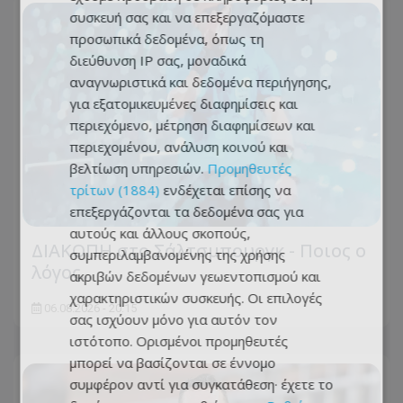
συσκευή σας και να επεξεργαζόμαστε
προσωπικά δεδομένα, όπως τη
διεύθυνση IP σας, μοναδικά
αναγνωριστικά και δεδομένα περιήγησης,
για εξατομικευμένες διαφημίσεις και
περιεχόμενο, μέτρηση διαφημίσεων και
περιεχομένου, ανάλυση κοινού και
βελτίωση υπηρεσιών.
Προμηθευτές
τρίτων (1884)
ενδέχεται επίσης να
επεξεργάζονται τα δεδομένα σας για
αυτούς και άλλους σκοπούς,
ΔΙΑΚΟΠΗ στο Σάλτσμπουργκ - Ποιος ο
συμπεριλαμβανομένης της χρήσης
λόγος...
ακριβών δεδομένων γεωεντοπισμού και
χαρακτηριστικών συσκευής. Οι επιλογές
06.08.2026 - 20:15
σας ισχύουν μόνο για αυτόν τον
ιστότοπο. Ορισμένοι προμηθευτές
μπορεί να βασίζονται σε έννομο
συμφέρον αντί για συγκατάθεση· έχετε το