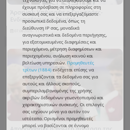
τεχνολογίες για να αποθηκεύουμε και να
έχουμε πρόσβαση σε πληροφορίες στη
Άρσεναλ: Υπέγραψε ο Γκιμαράες-
συσκευή σας και να επεξεργαζόμαστε
Ενδιαφέρον για Ρομέρο
προσωπικά δεδομένα, όπως τη
διεύθυνση IP σας, μοναδικά
07.08.2026 - 11:50
αναγνωριστικά και δεδομένα περιήγησης,
για εξατομικευμένες διαφημίσεις και
περιεχόμενο, μέτρηση διαφημίσεων και
περιεχομένου, ανάλυση κοινού και
βελτίωση υπηρεσιών.
Προμηθευτές
τρίτων (1884)
ενδέχεται επίσης να
επεξεργάζονται τα δεδομένα σας για
αυτούς και άλλους σκοπούς,
συμπεριλαμβανομένης της χρήσης
ακριβών δεδομένων γεωεντοπισμού και
χαρακτηριστικών συσκευής. Οι επιλογές
σας ισχύουν μόνο για αυτόν τον
ιστότοπο. Ορισμένοι προμηθευτές
μπορεί να βασίζονται σε έννομο
Απορρίφθηκε η πρώτη πρόταση της