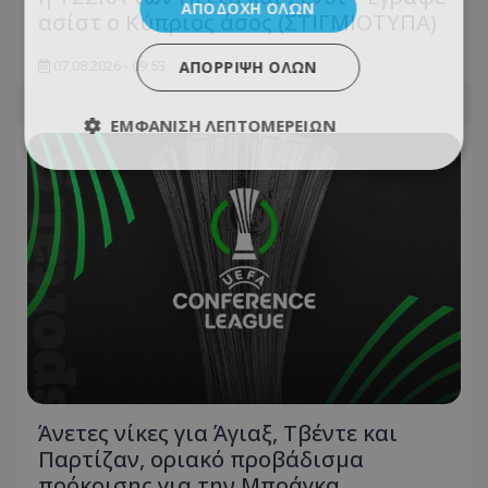
ΑΠΟΔΟΧΉ ΌΛΩΝ
ασίστ ο Κύπριος άσος (ΣΤΙΓΜΙΟΤΥΠΑ)
ΑΠΌΡΡΙΨΗ ΌΛΩΝ
07.08.2026 - 09:53
ΕΜΦΆΝΙΣΗ ΛΕΠΤΟΜΕΡΕΙΏΝ
Άνετες νίκες για Άγιαξ, Τβέντε και
Παρτίζαν, οριακό προβάδισμα
πρόκρισης για την Μπράγκα