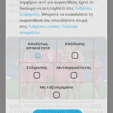
συμφέρον αντί για συγκατάθεση· έχετε το
Μπαρτσελόνα για Ρόδρι-Πιέζει ο
δικαίωμα να αντιταχθείτε στις
Ρυθμίσεις
παίκτης την Σίτι
διαφήμισης
. Μπορείτε να ανακαλέσετε τη
συγκατάθεσή σας οποιαδήποτε στιγμή
07.08.2026 - 11:27
στις
Ρυθμίσεις cookies
.
Πολιτική
Απορρήτου
Απολύτως
Απόδοσης
απαραίτητα
Στόχευσης
Λειτουργικότητας
Μη ταξινομημένα
Έριξε ΤΡΙΑΡΑ στην Μακάμπι Τελ Αβίβ
η ΤΣΣΚΑ των Πίττα και Σένσι - Έγραψε