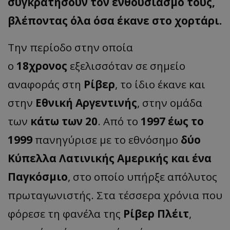
συγκρατήσουν τον ενθουσιασμό τους,
βλέποντας όλα όσα έκανε στο χορτάρι.
Την περίοδο στην οποία
ο
18χρονος
εξελισσόταν σε σημείο
αναφοράς στη
Ρίβερ
, το ίδιο έκανε και
στην
Εθνική Αργεντινής
, στην ομάδα
των
κάτω των 20
. Από το
1997 έως το
1999
πανηγύρισε με το εθνόσημο
δύο
Κύπελλα Λατινικής Αμερικής και ένα
Παγκόσμιο
, στο οποίο υπήρξε απόλυτος
πρωταγωνιστής. Στα τέσσερα χρόνια που
φόρεσε τη φανέλα της
Ρίβερ Πλέιτ
,