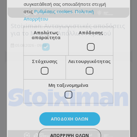
συγκατάθεσή σας οποιαδήποτε στιγμή
στις
Ρυθμίσεις cookies
.
Πολιτική
Απορρήτου
Stoiximan: Ανταγωνιστικές αποδόσεις
για το Μπραν – Απόλλων Λεμεσού
Απολύτως
Απόδοσης
απαραίτητα
05.08.2026 - 09:48
Στόχευσης
Λειτουργικότητας
Μη ταξινομημένα
ΑΠΟΔΟΧΉ ΌΛΩΝ
ΑΠΌΡΡΙΨΗ ΌΛΩΝ