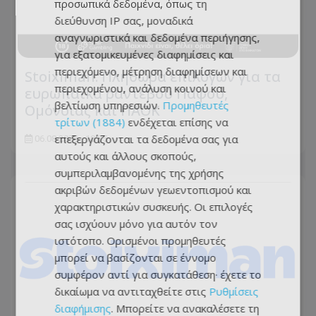
προσωπικά δεδομένα, όπως τη
διεύθυνση IP σας, μοναδικά
αναγνωριστικά και δεδομένα περιήγησης,
για εξατομικευμένες διαφημίσεις και
περιεχόμενο, μέτρηση διαφημίσεων και
Stoiximan: Πληθώρα επιλογών για τα
περιεχομένου, ανάλυση κοινού και
ευρωπαϊκά ραντεβού Πάφου,
βελτίωση υπηρεσιών.
Προμηθευτές
Ομόνοιας και ΠΑΟΚ
τρίτων (1884)
ενδέχεται επίσης να
επεξεργάζονται τα δεδομένα σας για
06.08.2026 - 10:35
αυτούς και άλλους σκοπούς,
συμπεριλαμβανομένης της χρήσης
ακριβών δεδομένων γεωεντοπισμού και
χαρακτηριστικών συσκευής. Οι επιλογές
σας ισχύουν μόνο για αυτόν τον
ιστότοπο. Ορισμένοι προμηθευτές
μπορεί να βασίζονται σε έννομο
συμφέρον αντί για συγκατάθεση· έχετε το
δικαίωμα να αντιταχθείτε στις
Ρυθμίσεις
διαφήμισης
. Μπορείτε να ανακαλέσετε τη