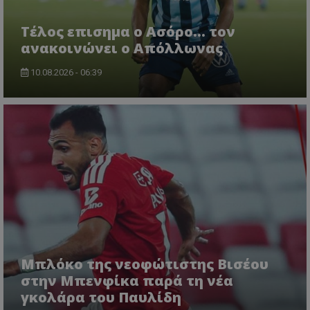
Tέλος επισημα ο Ασόρο... τον
ανακοινώνει ο Απόλλωνας
10.08.2026 - 06:39
Μπλόκο της νεοφώτιστης Βισέου
στην Μπενφίκα παρά τη νέα
γκολάρα του Παυλίδη