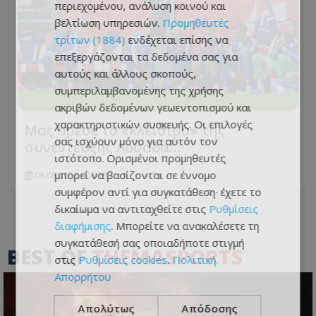
περιεχομένου, ανάλυση κοινού και
βελτίωση υπηρεσιών.
Προμηθευτές
τρίτων (1884)
ενδέχεται επίσης να
επεξεργάζονται τα δεδομένα σας για
αυτούς και άλλους σκοπούς,
συμπεριλαμβανομένης της χρήσης
ακριβών δεδομένων γεωεντοπισμού και
χαρακτηριστικών συσκευής. Οι επιλογές
Μας άρεσε το «κλείσιμο» της
σας ισχύουν μόνο για αυτόν τον
συνέντευξης Λοσάδα…
ιστότοπο. Ορισμένοι προμηθευτές
μπορεί να βασίζονται σε έννομο
06.08.2026 - 08:19
συμφέρον αντί για συγκατάθεση· έχετε το
δικαίωμα να αντιταχθείτε στις
Ρυθμίσεις
διαφήμισης
. Μπορείτε να ανακαλέσετε τη
συγκατάθεσή σας οποιαδήποτε στιγμή
BEST OF
THEMASPORTS
στις
Ρυθμίσεις cookies
.
Πολιτική
Απορρήτου
Απολύτως
Απόδοσης