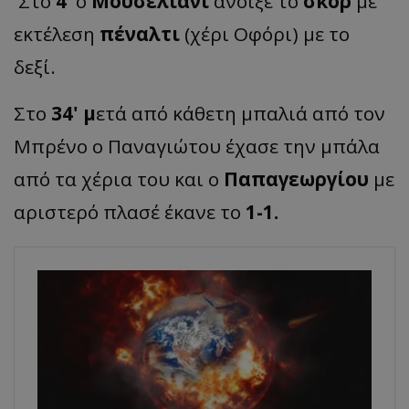
Στο
4
' ο
Μουσελιάνι
άνοιξε το
σκορ
με
εκτέλεση
πέναλτι
(χέρι Οφόρι) με το
δεξί.
Στο
34' μ
ετά από κάθετη μπαλιά από τον
Μπρένο ο Παναγιώτου έχασε την μπάλα
από τα χέρια του και ο
Παπαγεωργίου
με
αριστερό πλασέ έκανε το
1-1.