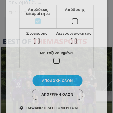
την ομάδα…»
Απολύτως
Απόδοσης
07.08.2026 - 13:18
απαραίτητα
Στόχευσης
Λειτουργικότητας
BEST OF
THEMASPORTS
Μη ταξινομημένα
ΑΠΟΔΟΧΉ ΌΛΩΝ
ΑΠΌΡΡΙΨΗ ΌΛΩΝ
ΕΜΦΆΝΙΣΗ ΛΕΠΤΟΜΕΡΕΙΏΝ