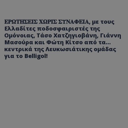
𝚬𝚸𝛀𝚻𝚮𝚺𝚬𝚰𝚺 𝚾𝛀𝚸𝚰𝚺 𝚺𝚼𝚴𝚨𝚽𝚬𝚰𝚨, με τους
Ελλαδίτες ποδοσφαιριστές της
Ομόνοιας, Τάσο Χατζηγιοβάνη, Γιάννη
Μασούρα και Φώτη Κίτσο από τα...
κεντρικά της Λευκωσιάτικης ομάδας
για το Belligol!