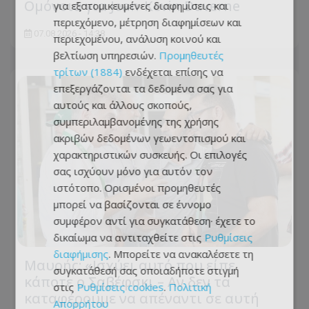
Ομόνοια για Jean-Kevin Duverne
για εξατομικευμένες διαφημίσεις και
περιεχόμενο, μέτρηση διαφημίσεων και
07.08.2026 - 14:38
περιεχομένου, ανάλυση κοινού και
βελτίωση υπηρεσιών.
Προμηθευτές
τρίτων (1884)
ενδέχεται επίσης να
επεξεργάζονται τα δεδομένα σας για
αυτούς και άλλους σκοπούς,
συμπεριλαμβανομένης της χρήσης
ακριβών δεδομένων γεωεντοπισμού και
χαρακτηριστικών συσκευής. Οι επιλογές
σας ισχύουν μόνο για αυτόν τον
ιστότοπο. Ορισμένοι προμηθευτές
μπορεί να βασίζονται σε έννομο
συμφέρον αντί για συγκατάθεση· έχετε το
δικαίωμα να αντιταχθείτε στις
Ρυθμίσεις
διαφήμισης
. Μπορείτε να ανακαλέσετε τη
Μαυρής: «Ισχύει αυτό που είπε
συγκατάθεσή σας οποιαδήποτε στιγμή
κάποτε ο Σαβέφσκι – Αν δεν τα
στις
Ρυθμίσεις cookies
.
Πολιτική
καταφέρουμε να απέναντι σε αυτή
Απορρήτου