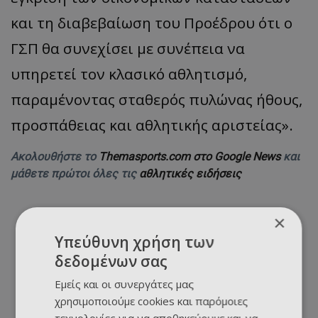
και τη διαβεβαίωση του Προέδρου ότι ο
ΓΣΠ θα συνεχίσει με συνέπεια να
υπηρετεί τον κλασικό αθλητισμό,
παραμένοντας σταθερός πυλώνας ήθους,
προσπάθειας και αθλητικής αριστείας».
Ακολουθήστε το
Themasports.com στο Google News
και
μάθετε πρώτοι όλες τις
αθλητικές ειδήσεις
×
Υπεύθυνη χρήση των
δεδομένων σας
Εμείς και οι συνεργάτες μας
χρησιμοποιούμε cookies και παρόμοιες