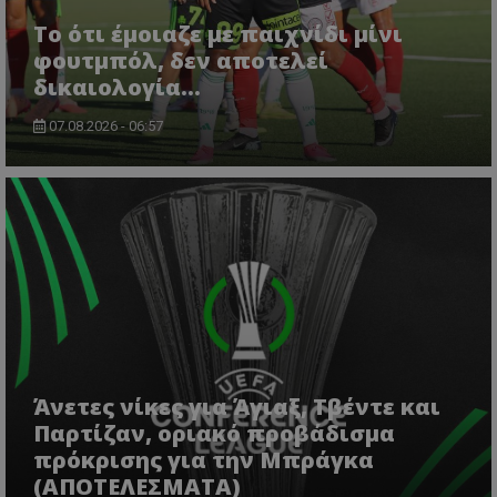
Το ότι έμοιαζε με παιχνίδι μίνι
φουτμπόλ, δεν αποτελεί
δικαιολογία…
07.08.2026 - 06:57
Άνετες νίκες για Άγιαξ, Τβέντε και
Παρτίζαν, οριακό προβάδισμα
πρόκρισης για την Μπράγκα
(ΑΠΟΤΕΛΕΣΜΑΤΑ)