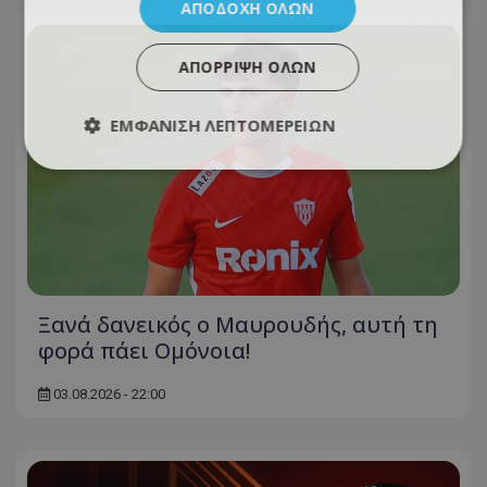
ΑΠΟΔΟΧΉ ΌΛΩΝ
ΑΠΌΡΡΙΨΗ ΌΛΩΝ
ΕΜΦΆΝΙΣΗ ΛΕΠΤΟΜΕΡΕΙΏΝ
Ξανά δανεικός ο Μαυρουδής, αυτή τη
φορά πάει Ομόνοια!
03.08.2026 - 22:00