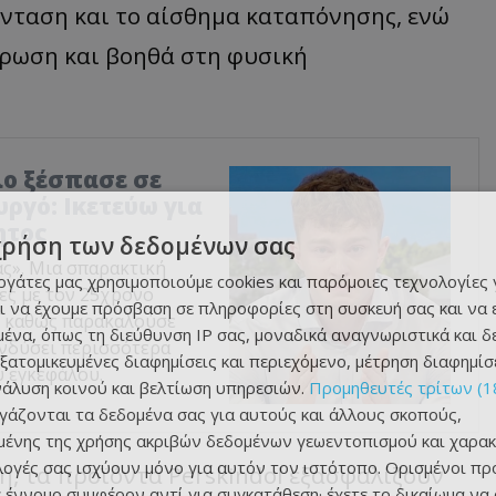
ένταση και το αίσθημα καταπόνησης, ενώ
λάρωση και βοηθά στη φυσική
λο ξέσπασε σε
ργό: Ικετεύω για
ητος
χρήση των δεδομένων σας
ας». Μια σπαρακτική
εργάτες μας χρησιμοποιούμε cookies και παρόμοιες τεχνολογίες 
ες με τον 25χρονο
ι να έχουμε πρόσβαση σε πληροφορίες στη συσκευή σας και να
, καθώς παρακαλούσε
ένα, όπως τη διεύθυνση IP σας, μοναδικά αναγνωριστικά και 
νδύσει περισσότερα
εξατομικευμένες διαφημίσεις και περιεχόμενο, μέτρηση διαφημίσ
υ εγκεφάλου.
νάλυση κοινού και βελτίωση υπηρεσιών.
Προμηθευτές τρίτων (1
ργάζονται τα δεδομένα σας για αυτούς και άλλους σκοπούς,
ένης της χρήσης ακριβών δεδομένων γεωεντοπισμού και χαρακ
ιλογές σας ισχύουν μόνο για αυτόν τον ιστότοπο. Ορισμένοι πρ
η, τα προϊόντα Perskindol εξασφαλίζουν
 έννομο συμφέρον αντί για συγκατάθεση· έχετε το δικαίωμα να