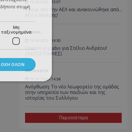
06.08.2026 - 15:07
αδήποτε στιγμή
Έφυγε από την ΑΕΛ και ανακοινώθηκε από...
ΑΕΛ ο Μακρής!
Μη
ταξινομημένα
ΔΙΕΘΝΗ
06.08.2026 - 14:50
Έσκασε φιρμάνι για Στέλιο Ανδρέου!
(ΦΩΤΟΓΡΑΦΙΕΣ)
ΔΟΧΉ ΌΛΩΝ
ΑΝΟΡΘΩΣΗ
06.08.2026 - 14:38
Ανόρθωση: Το νέο λεωφορείο της ομάδας
στην υπηρεσία των παιδιών και της
ιστορίας του Συλλόγου
Περισσότερα