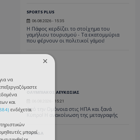
SPORTS PLUS
06.08.2026 - 15:35
Η Πάφος κερδίζει το στοίχημα του
γαμήλιου τουρισμού - Τα εκατομμύρια
που φέρνουν οι πολιτικοί γάμοι!
×
για να
 επεξεργαζόμαστε
ΟΛΥΜΠΙΑΚΟΣ ΛΕΥΚΩΣΙΑΣ
δεδομένα
εων και
06.08.2026 - 15:21
Από την Ομόνοια στις ΗΠΑ και ξανά
884)
ενδέχεται
Κύπρο! Η ανακοίνωση της μεταγραφής
τηριστικών
ομηθευτές μπορεί
ΕΛΛΑΔΑ
 αντιταχθείτε