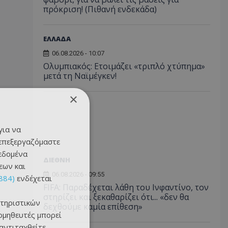
πρόκριση! (Πιθανή ενδεκάδα)
ΕΛΛΑΔΑ
06.08.2026 - 10:07
Ολυμπιακός: Ετοιμάζει «τριπλό χτύπημα»
μετά τη Ναϊμέγκεν!
×
για να
 επεξεργαζόμαστε
δεδομένα
ΔΙΕΘΝΗ
εων και
06.08.2026 - 09:55
884)
ενδέχεται
FIFA: Παραδέχεται λάθη του Ινφαντίνο, τον
στηρίζει και ξεκαθαρίζει ότι... «δεν θα
τηριστικών
δεχθούμε καμία επίθεση»
ομηθευτές μπορεί
 αντιταχθείτε