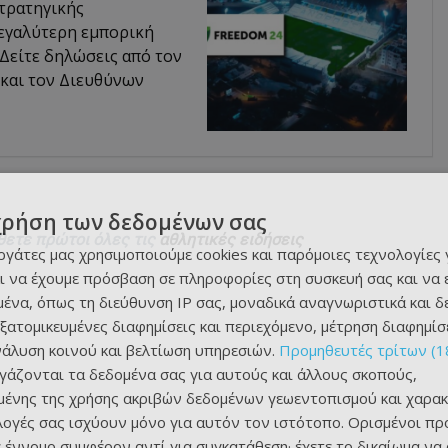
τρατηγικής
μεγαλύτερη εμπορική
Δείτε δηλώσεις από τον
και τον Διευθύνων
χρήση των δεδομένων σας
θετε πρώτοι όλες τις
αθλητικές ειδήσεις
εργάτες μας χρησιμοποιούμε cookies και παρόμοιες τεχνολογίες 
ι να έχουμε πρόσβαση σε πληροφορίες στη συσκευή σας και να
ένα, όπως τη διεύθυνση IP σας, μοναδικά αναγνωριστικά και 
εξατομικευμένες διαφημίσεις και περιεχόμενο, μέτρηση διαφημίσ
νάλυση κοινού και βελτίωση υπηρεσιών.
Προμηθευτές τρίτων (1
ργάζονται τα δεδομένα σας για αυτούς και άλλους σκοπούς,
ένης της χρήσης ακριβών δεδομένων γεωεντοπισμού και χαρακ
ιλογές σας ισχύουν μόνο για αυτόν τον ιστότοπο. Ορισμένοι πρ
 έννομο συμφέρον αντί για συγκατάθεση· έχετε το δικαίωμα να