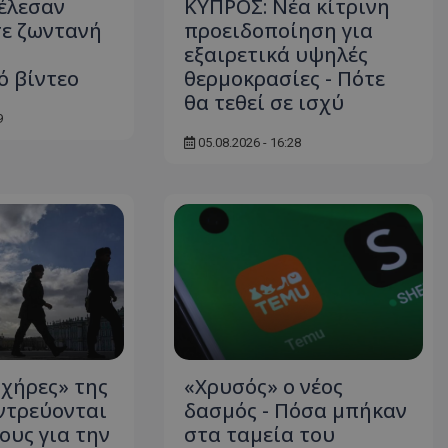
τέλεσαν
ΚΥΠΡΟΣ: Νέα κίτρινη
σε ζωντανή
προειδοποίηση για
εξαιρετικά υψηλές
ό βίντεο
θερμοκρασίες - Πότε
θα τεθεί σε ισχύ
9
05.08.2026 - 16:28
 χήρες» της
«Χρυσός» ο νέος
ντρεύονται
δασμός - Πόσα μπήκαν
ους για την
στα ταμεία του