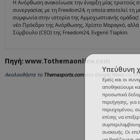
Η Ανόρθωση ανακοίνωσε την έναρξη μίας τριετούς σ
συνεργασίας με τη Freedom24, η οποία αποτελεί τη 
συμφωνία στην ιστορία της Αμμοχωστιανής ομάδας! 
νέο Πρόεδρο της Ανόρθωσης, Χρίστο Μαραγκό, αλλά 
Σύμβουλο (CEO) της Freedom24, Evgenii Tiapkin.
Πηγή:
www.Tothemaonline.com
Υπεύθυνη 
Ακολουθήστε το
Themasports.com στο Google News
και μά
Εμείς και οι συν
αποθηκεύουμε κα
προσωπικά δεδομ
περιήγησης, για 
περιεχομένου, α
επίσης να επεξε
συμπεριλαμβανομ
συσκευής. Οι επ
να βασίζονται σε