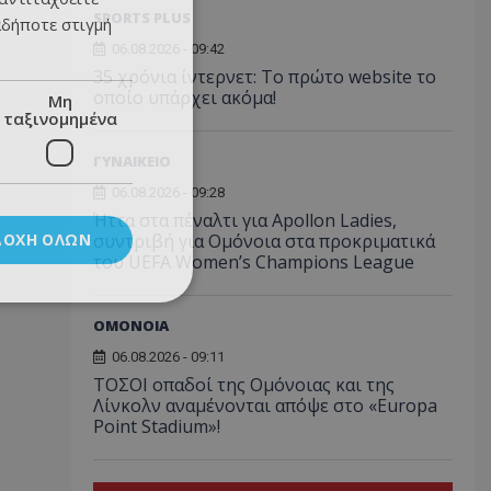
SPORTS PLUS
αδήποτε στιγμή
06.08.2026 - 09:42
35 χρόνια ίντερνετ: Το πρώτο website το
οποίο υπάρχει ακόμα!
Μη
ταξινομημένα
ΓΥΝΑΙΚΕΙΟ
06.08.2026 - 09:28
Ήττα στα πέναλτι για Apollon Ladies,
ΔΟΧΉ ΌΛΩΝ
συντριβή για Ομόνοια στα προκριματικά
του UEFA Women’s Champions League
ΟΜΟΝΟΙΑ
06.08.2026 - 09:11
ΤΟΣΟΙ οπαδοί της Ομόνοιας και της
Λίνκολν αναμένονται απόψε στο «Europa
Point Stadium»!