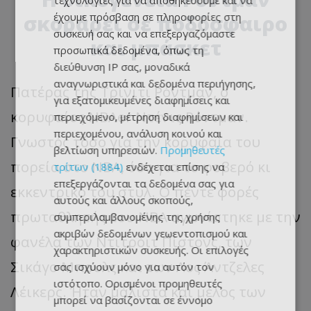
τεχνολογίες για να αποθηκεύουμε και να
σκοράρει σε ποδόσφαιρο
έχουμε πρόσβαση σε πληροφορίες στη
συσκευή σας και να επεξεργαζόμαστε
και μπάσκετ
προσωπικά δεδομένα, όπως τη
διεύθυνση IP σας, μοναδικά
αναγνωριστικά και δεδομένα περιήγησης,
Πατέρας της Τρίνιτι Ρόντμαν, ο
για εξατομικευμένες διαφημίσεις και
κορυφαίος NBAer Ντένις Ρόντμαν.
περιεχόμενο, μέτρηση διαφημίσεων και
περιεχομένου, ανάλυση κοινού και
Γνωστός τόσο για την κορυφαία του
βελτίωση υπηρεσιών.
Προμηθευτές
πορεία στο NBA, όσο για το φοβερό κι
τρίτων (1884)
ενδέχεται επίσης να
επεξεργάζονται τα δεδομένα σας για
εκκεντρικό του στυλ. Ο πέντε φορές
αυτούς και άλλους σκοπούς,
πρωταθλητής του NBA αγωνίστηκε με την
συμπεριλαμβανομένης της χρήσης
ακριβών δεδομένων γεωεντοπισμού και
φανέλα των Ντιτρόιτ Πίστονς, των
χαρακτηριστικών συσκευής. Οι επιλογές
Σικάγο Μπουλς και των Λος Άντζελες
σας ισχύουν μόνο για αυτόν τον
ιστότοπο. Ορισμένοι προμηθευτές
Λέικερς. Ήταν μάλιστα και μέλος των
μπορεί να βασίζονται σε έννομο