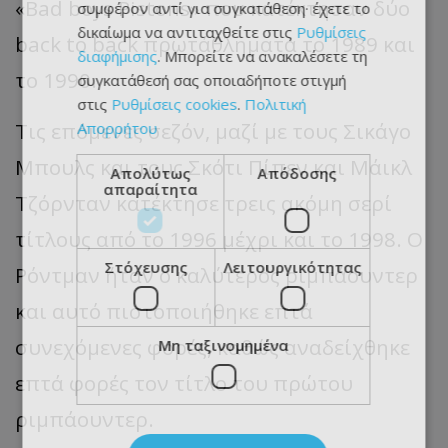
«Bad boys Pistons» που κατέκτησαν δύο
συμφέρον αντί για συγκατάθεση· έχετε το
δικαίωμα να αντιταχθείτε στις
Ρυθμίσεις
back to back πρωτάθληματα το 1989 και
διαφήμισης
. Μπορείτε να ανακαλέσετε τη
το 1990.
συγκατάθεσή σας οποιαδήποτε στιγμή
στις
Ρυθμίσεις cookies
.
Πολιτική
Τις επόμενες σεζόν, μαζί με τους Σικάγο
Απορρήτου
Μπουλς και τους Σκότι Πίπεν και Μάικλ
Απολύτως
Απόδοσης
απαραίτητα
Τζόρνταν κατέκτησε τρεις ακόμη σερί
τίτλους από το 1996 μέχρι και το 1998. Ο
Στόχευσης
Λειτουργικότητας
Ρόντμαν ήταν ο καλύτερος ριμπάουντερ
και αυτό πιστοποιήθηκε επτά
συνεχόμενες φορές, καθώς αναδείχθηκε
Μη ταξινομημένα
επτά φορές τον τίτλο του πρώτου
ριμπάουντερ.