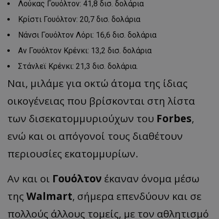
Λούκας Γουόλτον: 41,8 δισ. δολάρια
Κρίστι Γουόλτον: 20,7 δισ. δολάρια
Νάνσι Γουόλτον Λόρι: 16,6 δισ. δολάρια
Αν Γουόλτον Κρένκι: 13,2 δισ. δολάρια
Στάνλεϊ Κρένκι: 21,3 δισ. δολάρια.
Ναι, μιλάμε για οκτώ άτομα της ίδιας
οικογένειας που βρίσκονται στη λίστα
των δισεκατομμυριούχων του
Forbes
,
ενώ και οι απόγονοί τους διαθέτουν
περιουσίες εκατομμυρίων.
Αν και οι
Γουόλτον
έκαναν όνομα μέσω
της
Walmart
, σήμερα επενδύουν και σε
πολλούς άλλους τομείς, με τον αθλητισμό