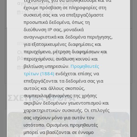
τεχνολογίες για να αποθηκεύουμε και να
αγαπήθηκε στην Κρήτη
έχουμε πρόσβαση σε πληροφορίες στη
25.11.2025 - 15:50
συσκευή σας και να επεξεργαζόμαστε
προσωπικά δεδομένα, όπως τη
διεύθυνση IP σας, μοναδικά
αναγνωριστικά και δεδομένα περιήγησης,
για εξατομικευμένες διαφημίσεις και
ΕΠΌΜΕΝΟ ΆΡΘΡΟ
περιεχόμενο, μέτρηση διαφημίσεων και
Οι πιο έξυπνες χώρες του κόσμου με
βάση το Δείκτη Νοημοσύνης
περιεχομένου, ανάλυση κοινού και
βελτίωση υπηρεσιών.
Προμηθευτές
27.10.2025 - 21:45
τρίτων (1884)
ενδέχεται επίσης να
επεξεργάζονται τα δεδομένα σας για
αυτούς και άλλους σκοπούς,
ΣΧΕΤΙΚΑ ΑΡΘΡΑ
συμπεριλαμβανομένης της χρήσης
ακριβών δεδομένων γεωεντοπισμού και
χαρακτηριστικών συσκευής. Οι επιλογές
σας ισχύουν μόνο για αυτόν τον
ιστότοπο. Ορισμένοι προμηθευτές
μπορεί να βασίζονται σε έννομο