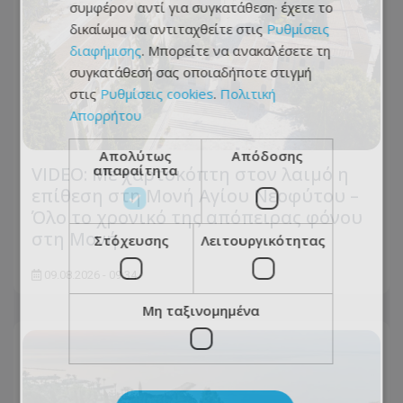
συμφέρον αντί για συγκατάθεση· έχετε το
δικαίωμα να αντιταχθείτε στις
Ρυθμίσεις
διαφήμισης
. Μπορείτε να ανακαλέσετε τη
συγκατάθεσή σας οποιαδήποτε στιγμή
στις
Ρυθμίσεις cookies
.
Πολιτική
Απορρήτου
Απολύτως
Απόδοσης
απαραίτητα
VIDEO: Με χαρτοκόπτη στον λαιμό η
επίθεση στη Μονή Αγίου Νεοφύτου –
Όλο το χρονικό της απόπειρας φόνου
στη Μονή
Στόχευσης
Λειτουργικότητας
09.08.2026 - 09:34
Μη ταξινομημένα