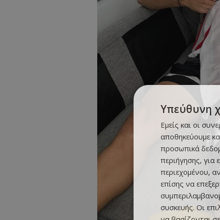
Υπεύθυνη 
Εμείς και οι συν
αποθηκεύουμε κα
προσωπικά δεδομ
περιήγησης, για 
περιεχομένου, α
επίσης να επεξε
συμπεριλαμβανομ
συσκευής. Οι επ
να βασίζονται σε