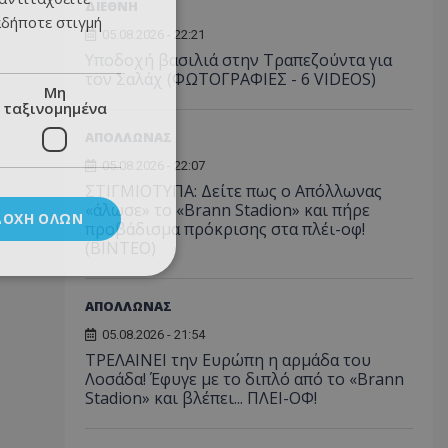
ΔΙΕΘΝΗ
αδήποτε στιγμή
05.08.2026 - 22:21
Υποδοχή βασιλιά στην Τραπεζούντα για
τον Σαλάχ (ΦΩΤΟΓΡΑΦΙΕΣ - 6 VIDEOS)
Μη
ταξινομημένα
ΑΠΟΛΛΩΝΑΣ
05.08.2026 - 22:07
ΣΤΙΓΜΙΟΤΥΠΑ: Δείτε πως ο Απόλλωνας
«άλωσε» το «Brann Stadion» και πήρε
ΔΟΧΉ ΌΛΩΝ
προβάδισμα πρόκρισης στα πλέι-οφ!
(ΒΙΝΤΕΟ)
ΑΠΟΛΛΩΝΑΣ
05.08.2026 - 21:54
ΤΡΕΛΑΙΝΕΙ την Ευρώπη η αρμάδα του
Λοσάδα! Έφυγε με το διπλό από το «Brann
Stadion» και βλέπει... ΠΛΕΙ-ΟΦ!