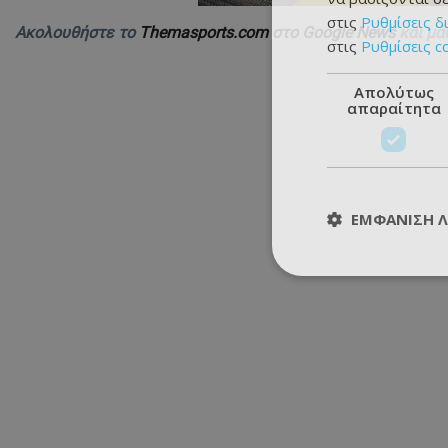
στις
Ρυθμίσεις δ
Ακολουθήστε το
Themasports.com στο Google News
και μά
στις
Ρυθμίσεις c
Απολύτως
απαραίτητα
ΕΜΦΆΝΙΣΗ 