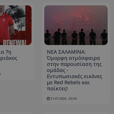
ια 7η
ΝΕΑ ΣΑΛΑΜΙΝΑ:
υριάκος
Όμορφη ατμόσφαιρα
στην παρουσίαση της
ομάδας -
3
Εντυπωσιακές εικόνες
με Red Rebels και
παίκτες!
31.07.2026 - 20:34