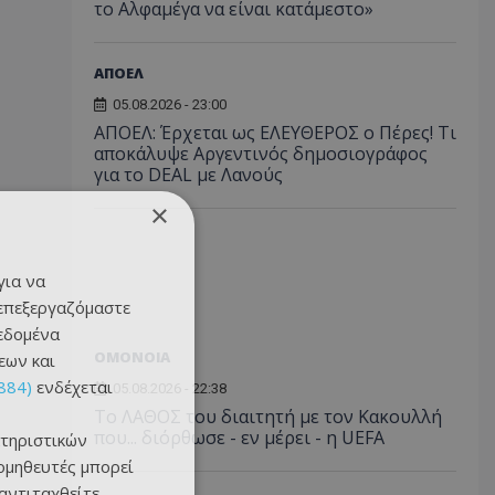
το Αλφαμέγα να είναι κατάμεστο»
ΑΠΟΕΛ
05.08.2026 - 23:00
ΑΠΟΕΛ: Έρχεται ως ΕΛΕΥΘΕΡΟΣ ο Πέρες! Τι
αποκάλυψε Αργεντινός δημοσιογράφος
για το DEAL με Λανούς
×
για να
 επεξεργαζόμαστε
δεδομένα
ΟΜΟΝΟΙΑ
εων και
884)
ενδέχεται
05.08.2026 - 22:38
Το ΛΑΘΟΣ του διαιτητή με τον Κακουλλή
που... διόρθωσε - εν μέρει - η UEFA
τηριστικών
ομηθευτές μπορεί
 αντιταχθείτε