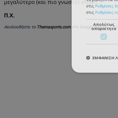
μεγαλύτερο (και πιο γνωστό) κλαμπ…
στις
Ρυθμίσεις δ
στις
Ρυθμίσεις c
Π.Χ.
Απολύτως
Ακολουθήστε το
Themasports.com στο Google News
και μά
απαραίτητα
ΕΜΦΆΝΙΣΗ 