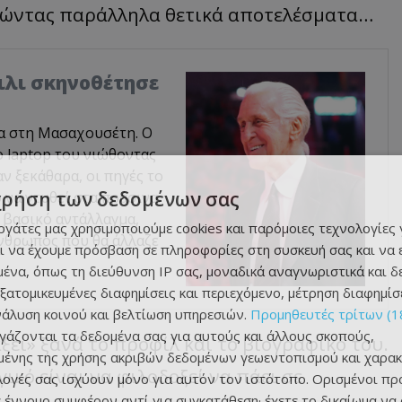
ικώντας παράλληλα θετικά αποτελέσματα…
άιλι σκηνοθέτησε
α στη Μασαχουσέτη. Ο
 laptop του νιώθοντας
αν ξεκάθαρα, οι πηγές το
χρήση των δεδομένων σας
 να ντυθεί στα πράσινα.
 βασικό αντάλλαγμα,
εργάτες μας χρησιμοποιούμε cookies και παρόμοιες τεχνολογίες 
 άνθρωπος που θα άλλαζε
ι να έχουμε πρόσβαση σε πληροφορίες στη συσκευή σας και να
ένα, όπως τη διεύθυνση IP σας, μοναδικά αναγνωριστικά και 
εξατομικευμένες διαφημίσεις και περιεχόμενο, μέτρηση διαφημίσ
νάλυση κοινού και βελτίωση υπηρεσιών.
Προμηθευτές τρίτων (1
ργάζονται τα δεδομένα σας για αυτούς και άλλους σκοπούς,
άξει» ξανά το προφίλ και το βιογραφικό του.
ένης της χρήσης ακριβών δεδομένων γεωεντοπισμού και χαρακ
ικό είναι να φιλοδοξεί να πάει σε
ιλογές σας ισχύουν μόνο για αυτόν τον ιστότοπο. Ορισμένοι πρ
 έννομο συμφέρον αντί για συγκατάθεση· έχετε το δικαίωμα να