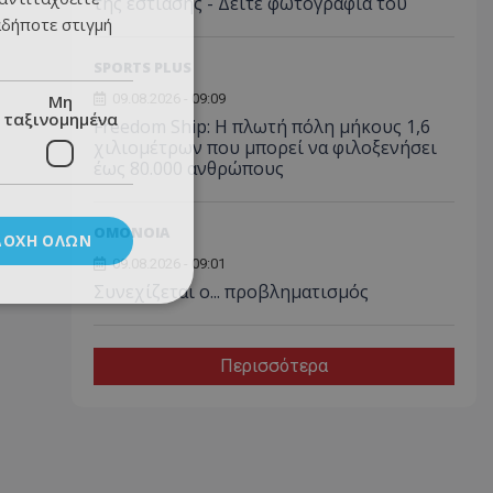
της εστίασης - Δείτε φωτογραφία του
αδήποτε στιγμή
SPORTS PLUS
Μη
09.08.2026 - 09:09
ταξινομημένα
Freedom Ship: Η πλωτή πόλη μήκους 1,6
χιλιομέτρων που μπορεί να φιλοξενήσει
έως 80.000 ανθρώπους
ΟΜΟΝΟΙΑ
ΔΟΧΉ ΌΛΩΝ
09.08.2026 - 09:01
Συνεχίζεται ο... προβληματισμός
Περισσότερα