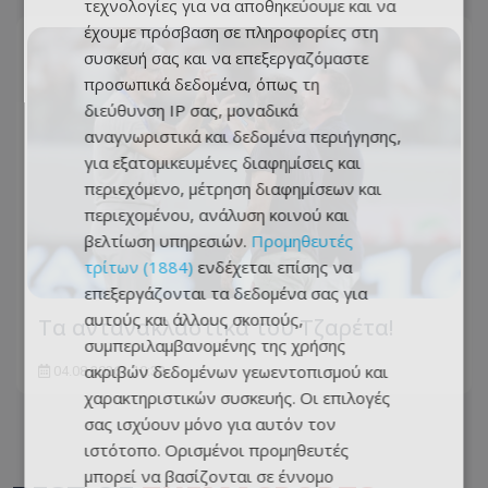
τεχνολογίες για να αποθηκεύουμε και να
έχουμε πρόσβαση σε πληροφορίες στη
συσκευή σας και να επεξεργαζόμαστε
προσωπικά δεδομένα, όπως τη
διεύθυνση IP σας, μοναδικά
αναγνωριστικά και δεδομένα περιήγησης,
για εξατομικευμένες διαφημίσεις και
περιεχόμενο, μέτρηση διαφημίσεων και
περιεχομένου, ανάλυση κοινού και
βελτίωση υπηρεσιών.
Προμηθευτές
τρίτων (1884)
ενδέχεται επίσης να
επεξεργάζονται τα δεδομένα σας για
αυτούς και άλλους σκοπούς,
Τα αντανακλαστικά του Τζαρέτα!
συμπεριλαμβανομένης της χρήσης
ακριβών δεδομένων γεωεντοπισμού και
04.08.2026 - 10:33
χαρακτηριστικών συσκευής. Οι επιλογές
σας ισχύουν μόνο για αυτόν τον
ιστότοπο. Ορισμένοι προμηθευτές
μπορεί να βασίζονται σε έννομο