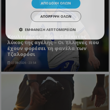
ΑΠΟΔΟΧΉ ΌΛΩΝ
ΑΠΌΡΡΙΨΗ ΌΛΩΝ
ΕΜΦΆΝΙΣΗ ΛΕΠΤΟΜΕΡΕΙΏΝ
Κουλιεράκης, Ρόμα: Ο δέκατος
λύκος της αγέλης – Οι Έλληνες που
έχουν φορέσει τη φανέλα των
Τζαλορόσι
07.08.2026 - 23:54