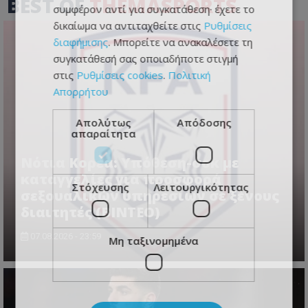
BEST OF
THEMASPORTS
συμφέρον αντί για συγκατάθεση· έχετε το
δικαίωμα να αντιταχθείτε στις
Ρυθμίσεις
διαφήμισης
. Μπορείτε να ανακαλέσετε τη
συγκατάθεσή σας οποιαδήποτε στιγμή
στις
Ρυθμίσεις cookies
.
Πολιτική
Απορρήτου
Απολύτως
Απόδοσης
απαραίτητα
Νότια Κορέα: Υπόθεση-σοκ με
καταγγελίες για προσφορά
Στόχευσης
Λειτουργικότητας
σεξουαλικών υπηρεσιών σε ξένους
διαιτητές (BINTEO)
07.08.2026 - 23:59
Μη ταξινομημένα