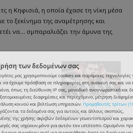
τς η Κηφισιά, η οποία έχασε τη νίκη μέσα
με το ξεκίνημα της αναμέτρησης και
ετέι να... σμπαραλιάζει την άμυνα της
ιαφέρον για
χρήση των δεδομένων σας
εργάτες μας χρησιμοποιούμε cookies και παρόμοιες τεχνολογίες 
ενδιαφέρεται για τον
ι να έχουμε πρόσβαση σε πληροφορίες στη συσκευή σας και να
ένα, όπως τη διεύθυνση IP σας, μοναδικά αναγνωριστικά και 
εξατομικευμένες διαφημίσεις και περιεχόμενο, μέτρηση διαφημίσ
νάλυση κοινού και βελτίωση υπηρεσιών.
Προμηθευτές τρίτων (1
ργάζονται τα δεδομένα σας για αυτούς και άλλους σκοπούς,
ασε» το ματς κατά την εξέλιξή του και
ένης της χρήσης ακριβών δεδομένων γεωεντοπισμού και χαρακ
και τις τακτικές διαφοροποιήσεις που
ιλογές σας ισχύουν μόνο για αυτόν τον ιστότοπο. Ορισμένοι πρ
 έννομο συμφέρον αντί για συγκατάθεση· έχετε το δικαίωμα να