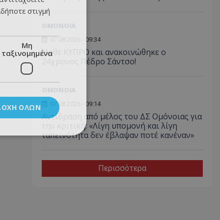
αδήποτε στιγμή
ΟΜΟΝΟΙΑ
07.08.2026 - 09:34
Μη
Ήρθε ΚΥΠΡΟ και ανακοινώθηκε ο
ταξινομημένα
24χρονος Πέδρο Σάντσο!
ΟΜΟΝΟΙΑ
07.08.2026 - 09:14
ΔΟΧΉ ΌΛΩΝ
Αντίδραση από μέλος του ΔΣ Ομόνοιας για
την κριτική: «Λίγη υπομονή και λίγη
ταπεινότητα δεν έβλαψαν ποτέ κανέναν»
Περισσότερα