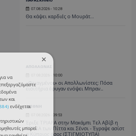
ΠΑΡΑΣΚΗΝΙΟ
07.08.2026 - 10:28
Θα κάψει καρδιές ο Μουράτ…
×
ΑΠΟΛΛΩΝΑΣ
07.08.2026 - 10:00
για να
«Φτιαγμένοι» οι Απολλωνίστες: Πόσα
 επεξεργαζόμαστε
εισιτήρια έφυγαν ενόψει Μπραν...
δεδομένα
εων και
884)
ενδέχεται
ΔΙΕΘΝΗ
07.08.2026 - 09:53
τηριστικών
Έριξε ΤΡΙΑΡΑ στην Μακάμπι Τελ Αβίβ η
ομηθευτές μπορεί
ΤΣΣΚΑ των Πίττα και Σένσι - Έγραψε ασίστ
ο Κύπριος άσος (ΣΤΙΓΜΙΟΤΥΠΑ)
 αντιταχθείτε