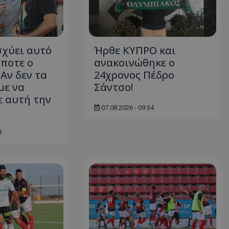
σχύει αυτό
Ήρθε ΚΥΠΡΟ και
άποτε ο
ανακοινώθηκε ο
Αν δεν τα
24χρονος Πέδρο
με να
Σάντσο!
ε αυτή την
07.08.2026 - 09:34
8