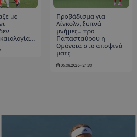
αζε με
Προβάδισμα για
νι
Λίνκολν, ξυπνά
δεν
μνήμες... προ
ικαιολογία…
Παπασταύρου η
Ομόνοια στο αποψινό
7
ματς
06.08.2026 - 21:33