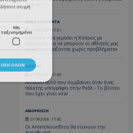
αγώνα
αδήποτε στιγμή
ΑΛΛΑ ΑΘΛΗΜΑΤΑ
Μη
07.08.2026 - 17:51
ταξινομημένα
Ιωάννου: «Θα γεμίσει η Κύπρος με
υποδομές για να μπορούν οι αθλητές μας
να προετοιμάζονται χωρίς προβλήματα»
ΔΟΧΉ ΌΛΩΝ
ΔΙΕΘΝΗ
07.08.2026 - 17:45
Απίθανο αυτό που συμβαίνει όταν ένας
παίκτης υπογράφει στην Ρεάλ - Το βίντεο
που έχει γίνει viral
ΑΝΟΡΘΩΣΗ
07.08.2026 - 17:42
Οι AntetokounBros θα ντύνουν την
Ανόρθωση!