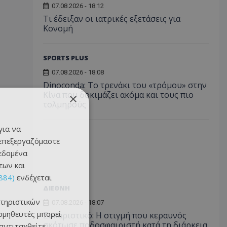
07.08.2026 - 18:12
Τι έδειξαν οι ιατρικές εξετάσεις για
Κονομή
SPORTS PLUS
07.08.2026 - 18:08
Dinoconda: Το τρενάκι του «τρόμου» στην
Κίνα που δοκιμάζει ακόμα και τους πιο
×
τολμηρούς
για να
 επεξεργαζόμαστε
δεδομένα
εων και
884)
ενδέχεται
ΔΙΕΘΝΗ
τηριστικών
07.08.2026 - 18:07
ομηθευτές μπορεί
Σοκαριστικό: Η στιγμή που κεραυνός
σκότωσε ποδοσφαιριστή κατά τη διάρκεια
 αντιταχθείτε