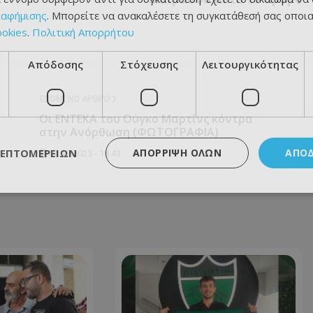
ιαφήμισης
. Μπορείτε να ανακαλέσετε τη συγκατάθεσή σας οποι
ookies
.
Πολιτική Απορρήτου
Απόδοσης
Στόχευσης
Λειτουργικότητας
ΕΠΌΜΕΝΟ ΆΡΘΡΟ
Οι ΕΝΤΕΚΑ του Ούγκο Μαρτίνς κόντρα
στην Ανόρθωση (ΦΩΤΟΓΡΑΦΙΑ)
ΛΕΠΤΟΜΕΡΕΙΏΝ
ΑΠΌΡΡΙΨΗ ΌΛΩΝ
ΑΠΟ
04.10.2025 - 18:43