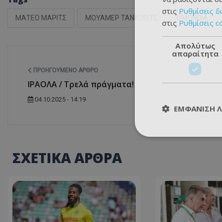
στις
Ρυθμίσεις δ
ΜΑΤΕΟ ΜΑΡΙΤΣ
ΜΟΥΑΜΕΡ ΤΑΝΚΟΒΙΤΣ
ΟΜΟΝΟΙΑ
στις
Ρυθμίσεις c
Απολύτως
απαραίτητα
ΠΡΟΗΓΟΎΜΕΝΟ ΆΡΘΡΟ
ΙΡΑΟΛΑ / Τρελά πράγματα!
04.10.2025 - 14:19
ΕΜΦΆΝΙΣΗ 
ΣΧΕΤΙΚΑ ΑΡΘΡΑ