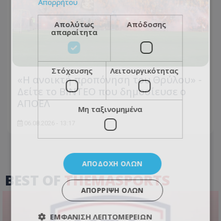
Απορρήτου
Απολύτως
Απόδοσης
απαραίτητα
Στόχευσης
Λειτουργικότητας
«Η ανοικτή προπόνηση του Θρύλου» -
Δείτε το ΒΙΝΤΕΟ που δημοσίευσε ο
ΑΠΟΕΛ
Μη ταξινομημένα
06.08.2026 - 13:17
ΑΠΟΔΟΧΉ ΌΛΩΝ
BEST OF
THEMASPORTS
ΑΠΌΡΡΙΨΗ ΌΛΩΝ
ΕΜΦΆΝΙΣΗ ΛΕΠΤΟΜΕΡΕΙΏΝ