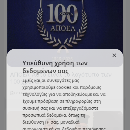
×
Υπεύθυνη χρήση των
δεδομένων σας
ΑΠΟΕΛ: Αυτό είναι το λογότυπο των
Εμείς και οι συνεργάτες μας
100 χρόνων!
χρησιμοποιούμε cookies και παρόμοιες
06.08.2026 - 22:55
τεχνολογίες για να αποθηκεύουμε και να
έχουμε πρόσβαση σε πληροφορίες στη
συσκευή σας και να επεξεργαζόμαστε
προσωπικά δεδομένα, όπως τη
διεύθυνση IP σας, μοναδικά
αναγνωριστικά και δεδομένα περιήγησης,