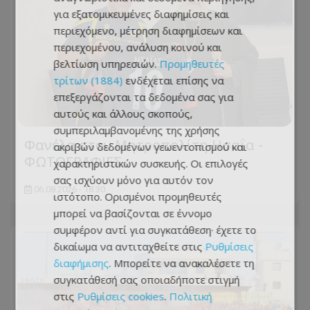
για εξατομικευμένες διαφημίσεις και
περιεχόμενο, μέτρηση διαφημίσεων και
περιεχομένου, ανάλυση κοινού και
βελτίωση υπηρεσιών.
Προμηθευτές
τρίτων (1884)
ενδέχεται επίσης να
επεξεργάζονται τα δεδομένα σας για
αυτούς και άλλους σκοπούς,
συμπεριλαμβανομένης της χρήσης
Φανέλα στον Μητροπολίτη Ησαΐα -
ακριβών δεδομένων γεωεντοπισμού και
ΦΩΤΟΓΡΑΦΙΕΣ
χαρακτηριστικών συσκευής. Οι επιλογές
σας ισχύουν μόνο για αυτόν τον
06.08.2026 - 18:30
ιστότοπο. Ορισμένοι προμηθευτές
μπορεί να βασίζονται σε έννομο
συμφέρον αντί για συγκατάθεση· έχετε το
δικαίωμα να αντιταχθείτε στις
Ρυθμίσεις
διαφήμισης
. Μπορείτε να ανακαλέσετε τη
συγκατάθεσή σας οποιαδήποτε στιγμή
στις
Ρυθμίσεις cookies
.
Πολιτική