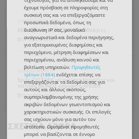
τεχνολογίες για να αποθηκεύουμε και να
έχουμε πρόσβαση σε πληροφορίες στη
συσκευή σας και να επεξεργαζόμαστε
προσωπικά δεδομένα, όπως τη
ΠΡΟΗΓΟΎΜΕΝΟ ΆΡΘΡΟ
διεύθυνση IP σας, μοναδικά
ΑΕΚ: Σχεδόν ΑΠΙΣΤΕΥΤΟ με Μπάγιτς...
αναγνωριστικά και δεδομένα περιήγησης,
03.10.2025 - 22:38
για εξατομικευμένες διαφημίσεις και
περιεχόμενο, μέτρηση διαφημίσεων και
περιεχομένου, ανάλυση κοινού και
βελτίωση υπηρεσιών.
Προμηθευτές
ΕΠΌΜΕΝΟ ΆΡΘΡΟ
τρίτων (1884)
ενδέχεται επίσης να
Έριξε ΤΕΣΣΑΡΑ με σούπερ Ντράζιτς και
επεξεργάζονται τα δεδομένα σας για
πάτησε ΜΟΝΟΣ κορυφή ο ΑΠΟΕΛ!
αυτούς και άλλους σκοπούς,
03.10.2025 - 20:54
συμπεριλαμβανομένης της χρήσης
ακριβών δεδομένων γεωεντοπισμού και
χαρακτηριστικών συσκευής. Οι επιλογές
σας ισχύουν μόνο για αυτόν τον
ΣΧΕΤΙΚΑ ΑΡΘΡΑ
ιστότοπο. Ορισμένοι προμηθευτές
μπορεί να βασίζονται σε έννομο