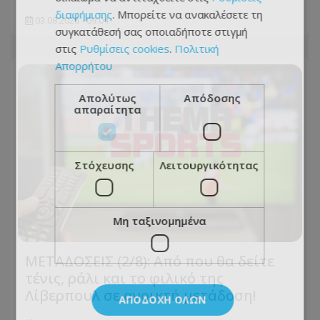
διαφήμισης
. Μπορείτε να ανακαλέσετε τη
03.08.2026 - 09:04
συγκατάθεσή σας οποιαδήποτε στιγμή
στις
Ρυθμίσεις cookies
.
Πολιτική
Απορρήτου
Απολύτως
Απόδοσης
απαραίτητα
Στόχευσης
Λειτουργικότητας
Μη ταξινομημένα
ΜΕΤΑΔΟΣΕΙΣ (2/8): Από που θα δείτε
τένις, ράλι και το φιλικό της
Λίβερπουλ σε ανοικτή μετάδοση!
ΑΠΟΔΟΧΉ ΌΛΩΝ