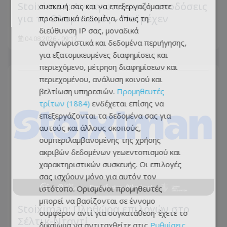
Stoiximan: Ανταγωνιστικές αποδόσεις
συσκευή σας και να επεξεργαζόμαστε
για το Ολυμπιακός – Ναϊμέχεν
προσωπικά δεδομένα, όπως τη
διεύθυνση IP σας, μοναδικά
04.08.2026 - 09:17
αναγνωριστικά και δεδομένα περιήγησης,
για εξατομικευμένες διαφημίσεις και
περιεχόμενο, μέτρηση διαφημίσεων και
περιεχομένου, ανάλυση κοινού και
βελτίωση υπηρεσιών.
Προμηθευτές
τρίτων (1884)
ενδέχεται επίσης να
επεξεργάζονται τα δεδομένα σας για
αυτούς και άλλους σκοπούς,
συμπεριλαμβανομένης της χρήσης
ακριβών δεδομένων γεωεντοπισμού και
χαρακτηριστικών συσκευής. Οι επιλογές
σας ισχύουν μόνο για αυτόν τον
ιστότοπο. Ορισμένοι προμηθευτές
μπορεί να βασίζονται σε έννομο
Stoiximan: Πληθώρα επιλογών στο
συμφέρον αντί για συγκατάθεση· έχετε το
Σέλτικ-Νταντί
δικαίωμα να αντιταχθείτε στις
Ρυθμίσεις