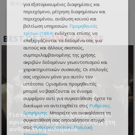
για εξατομικευμένες διαφημίσεις και
08.08.2026 - 21:28
περιεχόμενο, μέτρηση διαφημίσεων και
περιεχομένου, ανάλυση κοινού και
βελτίωση υπηρεσιών.
Προμηθευτές
τρίτων (1884)
ενδέχεται επίσης να
BEST OF
THEMASPORTS
επεξεργάζονται τα δεδομένα σας για
αυτούς και άλλους σκοπούς,
συμπεριλαμβανομένης της χρήσης
ακριβών δεδομένων γεωεντοπισμού και
χαρακτηριστικών συσκευής. Οι επιλογές
σας ισχύουν μόνο για αυτόν τον
ιστότοπο. Ορισμένοι προμηθευτές
μπορεί να βασίζονται σε έννομο
συμφέρον αντί για συγκατάθεση· έχετε το
δικαίωμα να αντιταχθείτε στις
Ρυθμίσεις
διαφήμισης
. Μπορείτε να ανακαλέσετε τη
Γιατί περπατάμε σχεδόν πάντα
συγκατάθεσή σας οποιαδήποτε στιγμή
αριστερόστροφα; Μια ανεξήγητη
στις
Ρυθμίσεις cookies
.
Πολιτική
ανθρώπινη συνήθεια
Απορρήτου