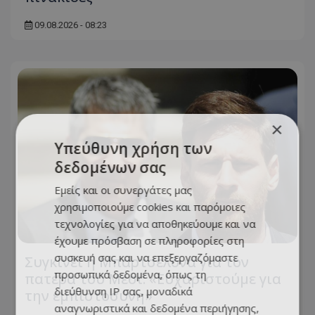
09.08.2026 - 08:23
×
Υπεύθυνη χρήση των
δεδομένων σας
Εμείς και οι συνεργάτες μας
χρησιμοποιούμε cookies και παρόμοιες
τεχνολογίες για να αποθηκεύουμε και να
έχουμε πρόσβαση σε πληροφορίες στη
συσκευή σας και να επεξεργαζόμαστε
Συγκινεί η Μπαρτσελόνα για τον
προσωπικά δεδομένα, όπως τη
πατέρα του Μέσι: «Ευχαριστούμε για
διεύθυνση IP σας, μοναδικά
την εμπιστοσύνη»
αναγνωριστικά και δεδομένα περιήγησης,