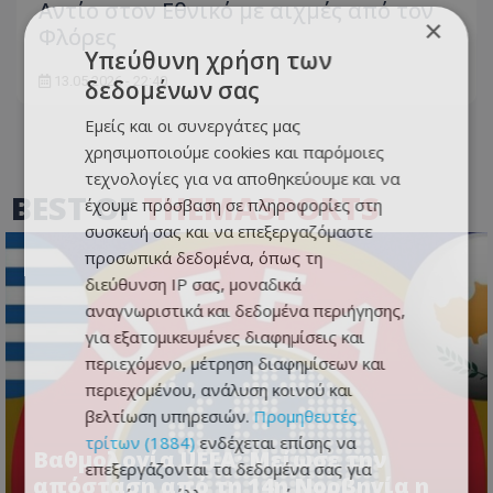
Aντίο στον Εθνικό με αιχμές από τον
×
Φλόρες
Υπεύθυνη χρήση των
13.05.2026 - 22:40
δεδομένων σας
Εμείς και οι συνεργάτες μας
χρησιμοποιούμε cookies και παρόμοιες
τεχνολογίες για να αποθηκεύουμε και να
BEST OF
THEMASPORTS
έχουμε πρόσβαση σε πληροφορίες στη
συσκευή σας και να επεξεργαζόμαστε
προσωπικά δεδομένα, όπως τη
διεύθυνση IP σας, μοναδικά
αναγνωριστικά και δεδομένα περιήγησης,
για εξατομικευμένες διαφημίσεις και
περιεχόμενο, μέτρηση διαφημίσεων και
περιεχομένου, ανάλυση κοινού και
βελτίωση υπηρεσιών.
Προμηθευτές
τρίτων (1884)
ενδέχεται επίσης να
Βαθμολογία UEFA: Μείωσε την
επεξεργάζονται τα δεδομένα σας για
απόσταση από τη 14η Νορβηγία η