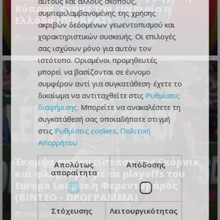
αυτούς και άλλους σκοπούς,
Κύπρος, έχασε την ευκαιρία η
συμπεριλαμβανομένης της χρήσης
Ελλάδα (ΠΙΝΑΚΑΣ)
ακριβών δεδομένων γεωεντοπισμού και
χαρακτηριστικών συσκευής. Οι επιλογές
06.08.2026 - 00:06
σας ισχύουν μόνο για αυτόν τον
ιστότοπο. Ορισμένοι προμηθευτές
μπορεί να βασίζονται σε έννομο
συμφέρον αντί για συγκατάθεση· έχετε το
δικαίωμα να αντιταχθείτε στις
Ρυθμίσεις
διαφήμισης
. Μπορείτε να ανακαλέσετε τη
συγκατάθεσή σας οποιαδήποτε στιγμή
στις
Ρυθμίσεις cookies
.
Πολιτική
Απορρήτου
Έκαμψε την αντίσταση της Γκόρνικ
Απολύτως
Απόδοσης
και φλερτάρει με τα playoffs του
απαραίτητα
Europa League η Φερεντσβάρος
(ΒΙΝΤΕΟ - ΠΡΟΓΡΑΜΜΑ)
Στόχευσης
Λειτουργικότητας
05.08.2026 - 23:45