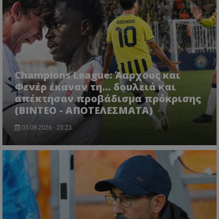
Champions League: Άαρχους και
Φενέρ έκαναν τη... δουλειά και
απέκτησαν προβάδισμα πρόκρισης
(ΒΙΝΤΕΟ - ΑΠΟΤΕΛΕΣΜΑΤΑ)
05.08.2026 - 23:23