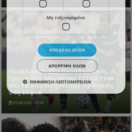
Μη ταξινομημένα
ΑΠΟΔΟΧΉ ΌΛΩΝ
ΑΠΌΡΡΙΨΗ ΌΛΩΝ
Προβλημάτισε ο Παναθηναϊκός,
έμεινε στο «Χ» με την ΤΣΣΚΑ 1948
ΕΜΦΆΝΙΣΗ ΛΕΠΤΟΜΕΡΕΙΏΝ
και θα διεκδικήσει την πρόκριση
στη Σόφια
05.08.2026 - 23:34