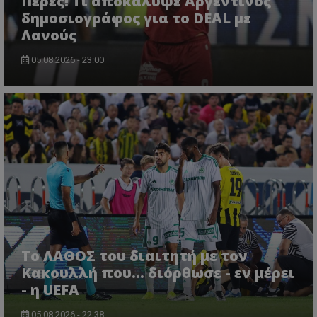
Πέρες! Τι αποκάλυψε Αργεντινός
δημοσιογράφος για το DEAL με
Λανούς
05.08.2026 - 23:00
Το ΛΑΘΟΣ του διαιτητή με τον
Κακουλλή που... διόρθωσε - εν μέρει
- η UEFA
05.08.2026 - 22:38