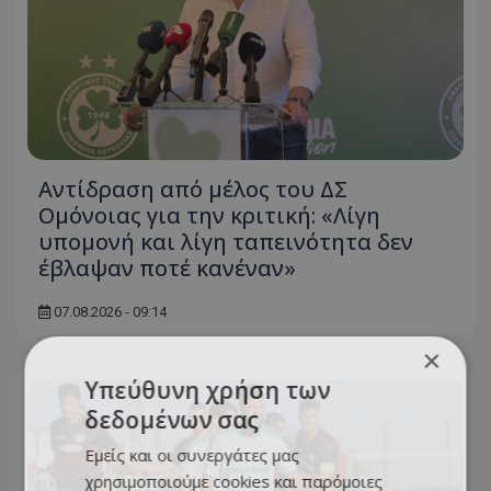
Αντίδραση από μέλος του ΔΣ
Ομόνοιας για την κριτική: «Λίγη
υπομονή και λίγη ταπεινότητα δεν
έβλαψαν ποτέ κανέναν»
07.08.2026 - 09:14
×
Υπεύθυνη χρήση των
δεδομένων σας
Εμείς και οι συνεργάτες μας
χρησιμοποιούμε cookies και παρόμοιες