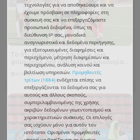
τεχνολογίες για να αποθηκεύουμε και να
έχουμε πρόσβαση σε πληροφορίες στη
συσκευή σας και να επεξεργαζόμαστε
προσωπικά δεδομένα, όπως τη
διεύθυνση IP σας, μοναδικά
αναγνωριστικά και δεδομένα περιήγησης,
για εξατομικευμένες διαφημίσεις και
Το ότι έμοιαζε με παιχνίδι μίνι
περιεχόμενο, μέτρηση διαφημίσεων και
φουτμπόλ, δεν αποτελεί δικαιολογία…
περιεχομένου, ανάλυση κοινού και
βελτίωση υπηρεσιών.
Προμηθευτές
07.08.2026 - 06:57
τρίτων (1884)
ενδέχεται επίσης να
επεξεργάζονται τα δεδομένα σας για
αυτούς και άλλους σκοπούς,
συμπεριλαμβανομένης της χρήσης
ακριβών δεδομένων γεωεντοπισμού και
χαρακτηριστικών συσκευής. Οι επιλογές
σας ισχύουν μόνο για αυτόν τον
ιστότοπο. Ορισμένοι προμηθευτές
μπορεί να βασίζονται σε έννομο