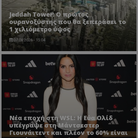
Jeddah Tower: Ο πρώτος
ουρανοξύστης που θα ξεπεράσει το
1 χιλιόμετρο ύψος
07.08.2026 - 15:04
Νέα εποχή στη WSL: Η Εύα Ολίδ
υπέγραψε στη Μάντσεστερ
Γιουνάιτεντ και πλέον το 60% είναι