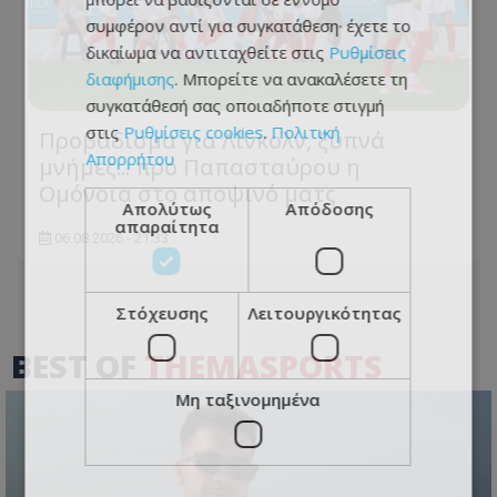
συμφέρον αντί για συγκατάθεση· έχετε το
δικαίωμα να αντιταχθείτε στις
Ρυθμίσεις
διαφήμισης
. Μπορείτε να ανακαλέσετε τη
συγκατάθεσή σας οποιαδήποτε στιγμή
στις
Ρυθμίσεις cookies
.
Πολιτική
Προβάδισμα για Λίνκολν, ξυπνά
Απορρήτου
μνήμες... προ Παπασταύρου η
Ομόνοια στο αποψινό ματς
Απολύτως
Απόδοσης
απαραίτητα
06.08.2026 - 21:33
Στόχευσης
Λειτουργικότητας
BEST OF
THEMASPORTS
Μη ταξινομημένα