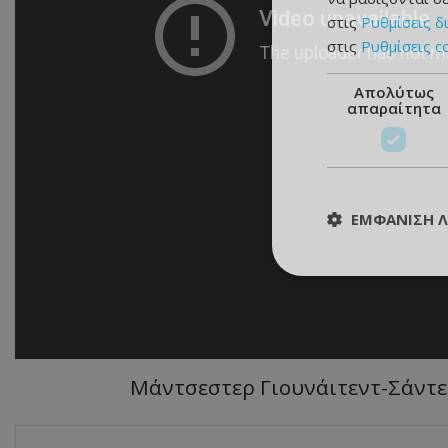
στις
Ρυθμίσεις δ
στις
Ρυθμίσεις c
Απολύτως
απαραίτητα
ΕΜΦΆΝΙΣΗ 
Μάντσεστερ Γιουνάιτεντ-Σάντερλ