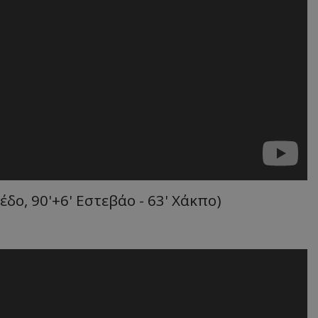
δο, 90'+6' Εστεβάο - 63' Χάκπο)