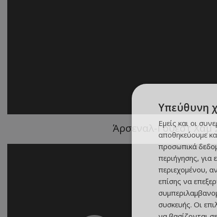
Υπεύθυνη 
Εμείς και οι συν
Άρσεναλ-Γουέστ Χαμ 2-
αποθηκεύουμε κα
προσωπικά δεδομ
περιήγησης, για 
περιεχομένου, α
επίσης να επεξε
συμπεριλαμβανομ
συσκευής. Οι επ
να βασίζονται σε