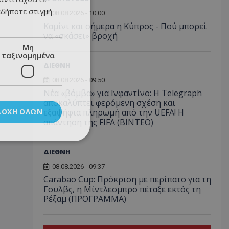
αδήποτε στιγμή
08.08.2026 - 10:00
Καμίνι και σήμερα η Κύπρος - Πού μπορεί
να «σκάσει» βροχή
Μη
ταξινομημένα
ΔΙΕΘΝΗ
08.08.2026 - 09:50
Νέα «βόμβα» για Ινφαντίνο: Η Telegraph
αποκαλύπτει φερόμενη σχέση και
ΔΟΧΉ ΌΛΩΝ
εξαψήφια πληρωμή από την UEFA! Η
απάντηση της FIFA (ΒΙΝΤΕΟ)
ΔΙΕΘΝΗ
08.08.2026 - 09:37
Carabao Cup: Πρόκριση με περίπατο για τη
Γουλβς, η Μίντλεσμπρο πέταξε εκτός τη
Ρέξαμ (ΠΡΟΓΡΑΜΜΑ)