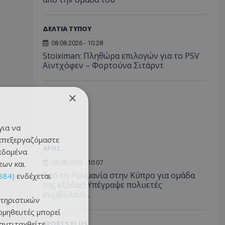
ΔΕΛΤΙΑ ΤΥΠΟΥ
08.08.2026 - 10:28
Stoiximan: Πληθώρα επιλογών για το PSV
Αϊντχόφεν – Φορτούνα Σιτάρντ
×
για να
 επεξεργαζόμαστε
ΑΡΗΣ
δεδομένα
εων και
08.08.2026 - 10:07
Από τη Ρουμανία στην Κύπρο για ομάδα
884)
ενδέχεται
της εξάδας! Υπέγραψε πολυετές
συμβόλαιο...
τηριστικών
ομηθευτές μπορεί
 αντιταχθείτε
SPORTS PLUS