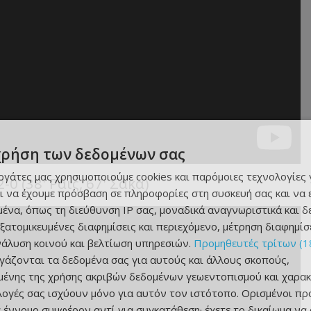
χρήση των δεδομένων σας
εργάτες μας χρησιμοποιούμε cookies και παρόμοιες τεχνολογίες 
0 (38' Ράις, 67' Σάκα)
ι να έχουμε πρόσβαση σε πληροφορίες στη συσκευή σας και να
ένα, όπως τη διεύθυνση IP σας, μοναδικά αναγνωριστικά και 
εξατομικευμένες διαφημίσεις και περιεχόμενο, μέτρηση διαφημίσ
νάλυση κοινού και βελτίωση υπηρεσιών.
Προμηθευτές τρίτων (1
ργάζονται τα δεδομένα σας για αυτούς και άλλους σκοπούς,
ένης της χρήσης ακριβών δεδομένων γεωεντοπισμού και χαρακ
ιλογές σας ισχύουν μόνο για αυτόν τον ιστότοπο. Ορισμένοι πρ
 έννομο συμφέρον αντί για συγκατάθεση· έχετε το δικαίωμα να