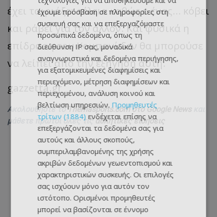
τεχνολογίες για να αποθηκεύουμε και να
έχει ταιριάξει τέλεια καθώς ο ένας… κόβει
έχουμε πρόσβαση σε πληροφορίες στη
συσκευή σας και να επεξεργαζόμαστε
και ράβει για τον άλλον. Και φυσικά η
προσωπικά δεδομένα, όπως τη
επίδραση του Κομπανί δεν θα μπορούσε
διεύθυνση IP σας, μοναδικά
αναγνωριστικά και δεδομένα περιήγησης,
να λείπει από την εξήγηση αυτή.
για εξατομικευμένες διαφημίσεις και
περιεχόμενο, μέτρηση διαφημίσεων και
gazzetta.gr
περιεχομένου, ανάλυση κοινού και
βελτίωση υπηρεσιών.
Προμηθευτές
Ακολουθήστε το
Themasports.com στο Google News
και
τρίτων (1884)
ενδέχεται επίσης να
μάθετε πρώτοι όλες τις
αθλητικές ειδήσεις
επεξεργάζονται τα δεδομένα σας για
αυτούς και άλλους σκοπούς,
συμπεριλαμβανομένης της χρήσης
ακριβών δεδομένων γεωεντοπισμού και
χαρακτηριστικών συσκευής. Οι επιλογές
σας ισχύουν μόνο για αυτόν τον
ιστότοπο. Ορισμένοι προμηθευτές
μπορεί να βασίζονται σε έννομο