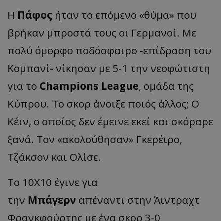
Η
Πάφος
ήταν το επόμενο «θύμα» που
βρήκαν μπροστά τους οι Γερμανοί. Με
πολύ όμορφο ποδόσφαιρο -επίδραση του
Κομπανί- νίκησαν με 5-1 την νεοφώτιστη
για το
Champions League
, ομάδα της
Κύπρου. Το σκορ άνοιξε ποιός άλλος; Ο
Κέιν, ο οποίος δεν έμεινε εκεί και σκόραρε
ξανά. Τον «ακολούθησαν» Γκερέιρο,
Τζάκσον και Ολίσε.
Το 10Χ10 έγινε για
την
Μπάγερν
απέναντι στην Άιντραχτ
Φρανκφούρτης με ένα σκορ 3-0