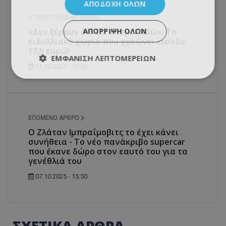
ΑΠΟΔΟΧΉ ΌΛΩΝ
ΠΡΟΗΓΟΎΜΕΝΟ ΆΡΘΡΟ
ΑΠΌΡΡΙΨΗ ΌΛΩΝ
«Δεν ξέρουν ότι ζει κόσμος εδώ»: Το
ειδυλλιακό χωριό που χρεώνει είσοδο
17,5 ευρώ!
ΕΜΦΆΝΙΣΗ ΛΕΠΤΟΜΕΡΕΙΏΝ
11.10.2025 - 16:00
ΕΠΌΜΕΝΟ ΆΡΘΡΟ
Ο Ζλάταν Ιμπραΐμοβιτς το έχει κάνει
συνήθεια - Το νέο πανάκριβο supercar
που έκανε δώρο στον εαυτό του για τα
γενέθλιά του
07.10.2025 - 15:50