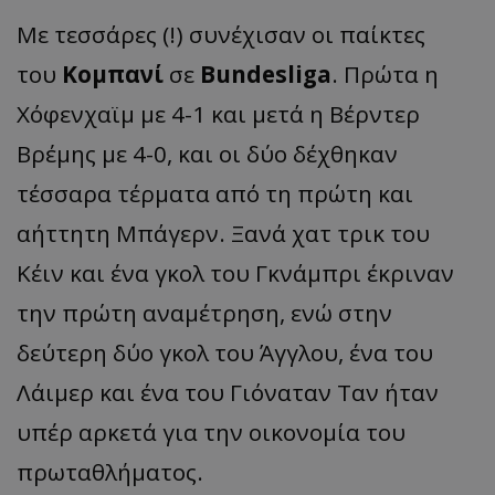
Με τεσσάρες (!) συνέχισαν οι παίκτες
του
Κομπανί
σε
Bundesliga
. Πρώτα η
Χόφενχαϊμ με 4-1 και μετά η Βέρντερ
Βρέμης με 4-0, και οι δύο δέχθηκαν
τέσσαρα τέρματα από τη πρώτη και
αήττητη Μπάγερν. Ξανά χατ τρικ του
Κέιν και ένα γκολ του Γκνάμπρι έκριναν
την πρώτη αναμέτρηση, ενώ στην
δεύτερη δύο γκολ του Άγγλου, ένα του
Λάιμερ και ένα του Γιόναταν Ταν ήταν
υπέρ αρκετά για την οικονομία του
πρωταθλήματος.