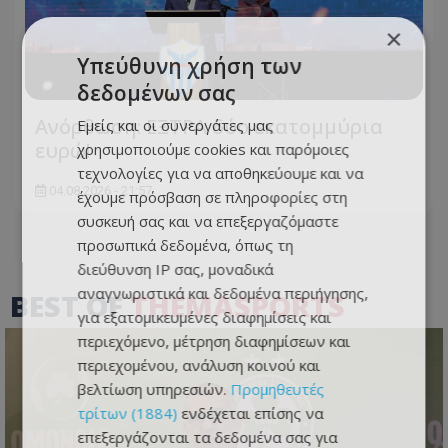
×
Υπεύθυνη χρήση των
δεδομένων σας
Ανόρθωση: ΕΞΤΡΑ δύο εκατομμύρια
Εμείς και οι συνεργάτες μας
ευρώ!
χρησιμοποιούμε cookies και παρόμοιες
τεχνολογίες για να αποθηκεύουμε και να
04.08.2026 - 21:57
έχουμε πρόσβαση σε πληροφορίες στη
συσκευή σας και να επεξεργαζόμαστε
προσωπικά δεδομένα, όπως τη
διεύθυνση IP σας, μοναδικά
αναγνωριστικά και δεδομένα περιήγησης,
BEST OF
THEMASPORTS
για εξατομικευμένες διαφημίσεις και
περιεχόμενο, μέτρηση διαφημίσεων και
περιεχομένου, ανάλυση κοινού και
βελτίωση υπηρεσιών.
Προμηθευτές
τρίτων (1884)
ενδέχεται επίσης να
επεξεργάζονται τα δεδομένα σας για