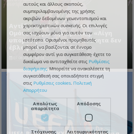
αυτούς και άλλους σκοπούς,
συμπεριλαμβανομένης της χρήσης
ακριβών δεδομένων γεωεντοπισμού και
Αντίδραση από μέλος του ΔΣ
χαρακτηριστικών συσκευής. Οι επιλογές
Ομόνοιας για την κριτική: «Λίγη
σας ισχύουν μόνο για αυτόν τον
υπομονή και λίγη ταπεινότητα δεν
ιστότοπο. Ορισμένοι προμηθευτές
έβλαψαν ποτέ κανέναν»
μπορεί να βασίζονται σε έννομο
συμφέρον αντί για συγκατάθεση· έχετε το
07.08.2026 - 09:14
δικαίωμα να αντιταχθείτε στις
Ρυθμίσεις
διαφήμισης
. Μπορείτε να ανακαλέσετε τη
συγκατάθεσή σας οποιαδήποτε στιγμή
στις
Ρυθμίσεις cookies
.
Πολιτική
Απορρήτου
Απολύτως
Απόδοσης
απαραίτητα
Στόχευσης
Λειτουργικότητας
UEFA Ranking - ΚΥΠΡΟΣ: Η μάχη για