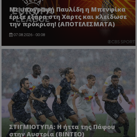
Με υπογραφή Παυλίδη η Μπενφίκα
έριξε εξάρα στη Χαρτς και κλείδωσε
την πρόκριση! (ΑΠΟΤΕΛΕΣΜΑΤΑ)
07.08.2026 - 00:08
ΣΤΙΓΜΙΟΤΥΠΑ: Η ήττα της Πάφου
στην Αυστρία (ΒΙΝΤΕΟ)