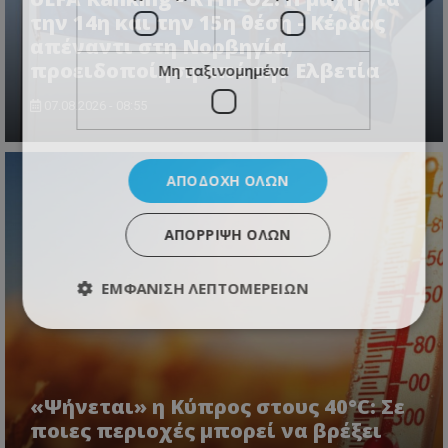
την 14η και την 15η θέση - Κέρδος
απέναντι στη Νορβηγία,
προειδοποίηση από την Ελβετία
Μη ταξινομημένα
07.08.2026 - 08:55
ΑΠΟΔΟΧΉ ΌΛΩΝ
ΑΠΌΡΡΙΨΗ ΌΛΩΝ
ΕΜΦΆΝΙΣΗ ΛΕΠΤΟΜΕΡΕΙΏΝ
«Ψήνεται» η Κύπρος στους 40°C: Σε
ποιες περιοχές μπορεί να βρέξει