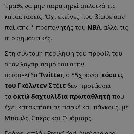
Έμαθε να μην παρατηρεί απλοϊκά τις
καταστάσεις. Όχι εκείνες που βίωσε σαν
παίκτης ή προπονητής του
ΝΒΑ
, αλλά τις
πιο σημαντικές.
Στη σύντομη περίληψη του προφίλ του
στον λογαριασμό του στην
ιστοσελίδα
Twitter
, ο 55χρονος
κόουτς
του Γκόλντεν Στέιτ
δεν προτάσσει
τα
οκτώ δαχτυλίδια πρωταθλητή
που
έχει κατακτήσει σε παρκέ και πάγκους, με
Μπουλς, Σπερς και Ουόριορς.
Γράφει απλά
«Proud dad, husband and