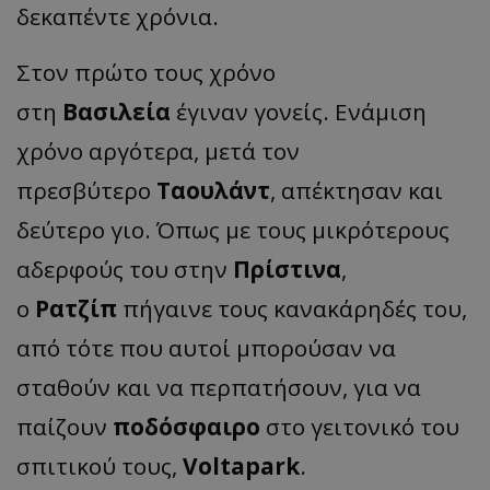
δεκαπέντε χρόνια.
Στον πρώτο τους χρόνο
στη
Βασιλεία
έγιναν γονείς. Ενάμιση
χρόνο αργότερα, μετά τον
πρεσβύτερο
Ταουλάντ
, απέκτησαν και
δεύτερο γιο. Όπως με τους μικρότερους
αδερφούς του στην
Πρίστινα
,
ο
Ρατζίπ
πήγαινε τους κανακάρηδές του,
από τότε που αυτοί μπορούσαν να
σταθούν και να περπατήσουν, για να
παίζουν
ποδόσφαιρο
στο γειτονικό του
σπιτικού τους,
Voltapark
.