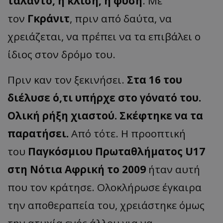
τάλαντο, η κλίση, η φύση
. Με
τον
Γκράνιτ
, πριν από δαύτα, να
χρειάζεται, να πρέπει να τα επιβάλει ο
ίδιος στον δρόμο του.
Πριν καν τον ξεκινήσει.
Στα 16 του
διέλυσε ό,τι υπήρχε στο γόνατό του.
Ολική ρήξη χιαστού. Σκέφτηκε να τα
παρατήσει.
Από τότε. Η προοπτική
του
Παγκόσμιου Πρωταθλήματος U17
στη Νότια Αφρική το 2009
ήταν αυτή
που τον κράτησε. Ολοκλήρωσε έγκαιρα
την αποθεραπεία του, χρειάστηκε όμως
την ατυχία ενός άλλου για να …