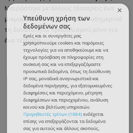
Μοιράστηκε με άλλους τέσσερεις ένα
×
Υπεύθυνη χρήση των
μικροσκοπικό κελί, έχοντας καθημερινά
δεδομένων σας
τη δυνατότητα προαυλισμού μόνο για
Εμείς και οι συνεργάτες μας
ένα τέταρτο.
χρησιμοποιούμε cookies και παρόμοιες
τεχνολογίες για να αποθηκεύουμε και να
έχουμε πρόσβαση σε πληροφορίες στη
συσκευή σας και να επεξεργαζόμαστε
προσωπικά δεδομένα, όπως τη διεύθυνση
IP σας, μοναδικά αναγνωριστικά και
δεδομένα περιήγησης, για εξατομικευμένες
διαφημίσεις και περιεχόμενο, μέτρηση
διαφημίσεων και περιεχομένου, ανάλυση
κοινού και βελτίωση υπηρεσιών.
Προμηθευτές τρίτων (1884)
ενδέχεται
επίσης να επεξεργάζονται τα δεδομένα
σας για αυτούς και άλλους σκοπούς,