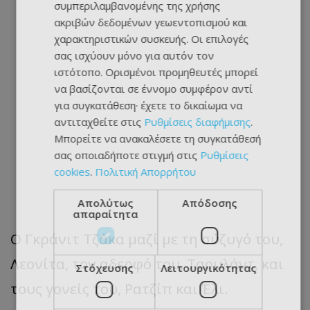
συμπεριλαμβανομένης της χρήσης
ακριβών δεδομένων γεωεντοπισμού και
χαρακτηριστικών συσκευής. Οι επιλογές
σας ισχύουν μόνο για αυτόν τον
ιστότοπο. Ορισμένοι προμηθευτές μπορεί
να βασίζονται σε έννομο συμφέρον αντί
για συγκατάθεση· έχετε το δικαίωμα να
αντιταχθείτε στις
Ρυθμίσεις διαφήμισης
.
Μπορείτε να ανακαλέσετε τη συγκατάθεσή
σας οποιαδήποτε στιγμή στις
Ρυθμίσεις
cookies
.
Πολιτική Απορρήτου
Απολύτως
Απόδοσης
απαραίτητα
Ο Γκράνιτ Τζάκα μαζί με τη σύζυγό του,
Λεονίτα, τον αδερφό του, Ταουλάντ, και
Στόχευσης
Λειτουργικότητας
τους γονείς του, Ρατζίπ και Έλι.