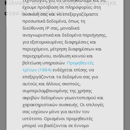
τεχνολογίες για να αποθηκεύουμε και να
Κίλνοκι, που δεν γνώριζε πως ανήκε
έχουμε πρόσβαση σε πληροφορίες στη
στον Άλι ΜακΚόιστ.
συσκευή σας και να επεξεργαζόμαστε
προσωπικά δεδομένα, όπως τη
διεύθυνση IP σας, μοναδικά
αναγνωριστικά και δεδομένα περιήγησης,
για εξατομικευμένες διαφημίσεις και
περιεχόμενο, μέτρηση διαφημίσεων και
περιεχομένου, ανάλυση κοινού και
βελτίωση υπηρεσιών.
Προμηθευτές
τρίτων (1884)
ενδέχεται επίσης να
επεξεργάζονται τα δεδομένα σας για
αυτούς και άλλους σκοπούς,
συμπεριλαμβανομένης της χρήσης
ακριβών δεδομένων γεωεντοπισμού και
χαρακτηριστικών συσκευής. Οι επιλογές
σας ισχύουν μόνο για αυτόν τον
ιστότοπο. Ορισμένοι προμηθευτές
μπορεί να βασίζονται σε έννομο