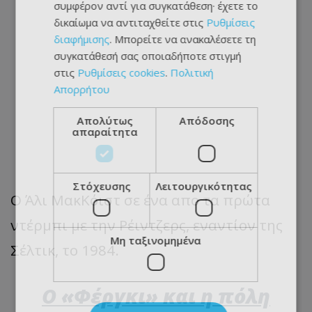
συμφέρον αντί για συγκατάθεση· έχετε το
δικαίωμα να αντιταχθείτε στις
Ρυθμίσεις
διαφήμισης
. Μπορείτε να ανακαλέσετε τη
συγκατάθεσή σας οποιαδήποτε στιγμή
στις
Ρυθμίσεις cookies
.
Πολιτική
Απορρήτου
Απολύτως
Απόδοσης
απαραίτητα
Στόχευσης
Λειτουργικότητας
Ο Άλι ΜακΚόιστ σε ένα απο τα πρώτα
ντέρμπι με την Ρέιντζερς, εναντίον της
Μη ταξινομημένα
Σέλτικ, το 1984.
Ο «Φέργκι» και η πόλη