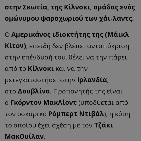
στην Σκωτία, της Κίλνοκι, ομάδας ενός
ομώνυμου ψαροχωριού των χάι-λαντς.
Ο
Αμερικάνος ιδιοκτήτης της (Μάικλ
Κίτον)
, επειδή δεν βλέπει ανταπόκριση
στην επένδυσή του, θέλει να την πάρει
από το
Κίλνοκι
και να την
μετεγκαταστήσει στην
Ιρλανδία
,
στο
Δουβλίνο
. Προπονητής της είναι
ο
Γκόρντον ΜακΛίοντ
(υποδύεται από
τον οσκαρικό
Ρόμπερτ Ντιβάλ
), η κόρη
το οποίου έχει σχέση με τον
Τζάκι
ΜακΟυίλαν
.