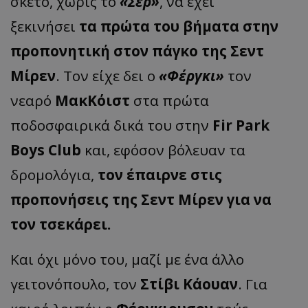
σκέτο, χωρίς το
«Σερ»
, να έχει
ξεκινήσει
τα πρώτα του βήματα στην
προπονητική στον πάγκο της Σεντ
Μίρεν
. Τον είχε δει ο
«Φέργκι»
τον
νεαρό
ΜακΚόιστ
στα πρώτα
ποδοσφαιρικά δικά του στην
Fir Park
Boys Club
και, εφόσον βόλευαν τα
δρομολόγια,
τον έπαιρνε στις
προπονήσεις της Σεντ Μίρεν για να
τον τσεκάρει.
Και όχι μόνο του, μαζί με ένα άλλο
γειτονόπουλο, τον
Στίβι Κάουαν
. Για