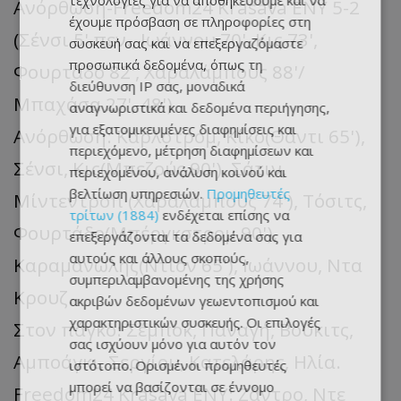
τεχνολογίες για να αποθηκεύουμε και να
Ανόρθωση-Freedom24 Krasava ΕΝΥ 5-2
έχουμε πρόσβαση σε πληροφορίες στη
(Σένσι 5' πεν., Ιωάννου 70', Κις 73',
συσκευή σας και να επεξεργαζόμαστε
προσωπικά δεδομένα, όπως τη
Φουρτάδο 82', Χαραλάμπους 88'/
διεύθυνση IP σας, μοναδικά
Μπαχάσα 27', 48')
αναγνωριστικά και δεδομένα περιήγησης,
για εξατομικευμένες διαφημίσεις και
Ανόρθωση: Κάρλστρομ, Κίκο(Θάντι 65'),
περιεχόμενο, μέτρηση διαφημίσεων και
Σένσι, Κις(Μπεζούς 90'), Σάτιν,
περιεχομένου, ανάλυση κοινού και
βελτίωση υπηρεσιών.
Προμηθευτές
Μίντεντροπ (Χαραλάμπους 74'), Τόσιτς,
τρίτων (1884)
ενδέχεται επίσης να
Φουρτάδο(Μπέργκστρομ 90'),
επεξεργάζονται τα δεδομένα σας για
αυτούς και άλλους σκοπούς,
Καραμανώλης(Ντιόν 65'), Ιωάννου, Ντα
συμπεριλαμβανομένης της χρήσης
Κρουζ.
ακριβών δεδομένων γεωεντοπισμού και
χαρακτηριστικών συσκευής. Οι επιλογές
Στον πάγκο: Σέμποκ, Παναγή, Βούκιτς,
σας ισχύουν μόνο για αυτόν τον
Αμποάγκι, Σεργίου, Κατελάρης, Ηλία.
ιστότοπο. Ορισμένοι προμηθευτές
μπορεί να βασίζονται σε έννομο
Freedom24 Krasava ΕΝΥ: Ζάντρο, Ντε