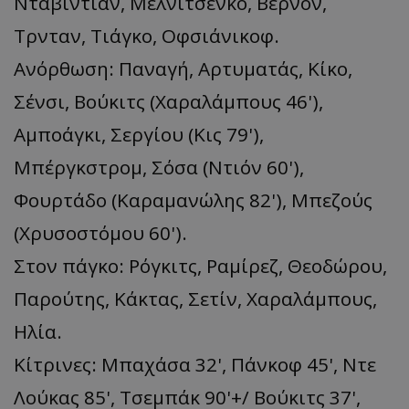
Νταβιντιάν, Μελνιτσένκο, Βερνόν,
Τρνταν, Τιάγκο, Οφσιάνικοφ.
Ανόρθωση: Παναγή, Αρτυματάς, Κίκο,
Σένσι, Βούκιτς (Χαραλάμπους 46'),
Αμποάγκι, Σεργίου (Κις 79'),
Μπέργκστρομ, Σόσα (Ντιόν 60'),
Φουρτάδο (Καραμανώλης 82'), Μπεζούς
(Χρυσοστόμου 60').
Στον πάγκο: Ρόγκιτς, Ραμίρεζ, Θεοδώρου,
Παρούτης, Κάκτας, Σετίν, Χαραλάμπους,
Ηλία.
Κίτρινες: Μπαχάσα 32', Πάνκοφ 45', Nτε
Λούκας 85', Τσεμπάκ 90'+/ Βούκιτς 37',