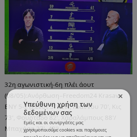
32η αγωνιστική-6η πλέι άουτ
×
(08/05):Ανόρθωση–Freedom24 Krasava
Υπεύθυνη χρήση των
ΕΝΥ 5-2 (Σένσι 5' πεν., Ιωάννου 70', Κις
δεδομένων σας
73', Φουρτάδο 82', Χαραλάμπους 88'/
Εμείς και οι συνεργάτες μας
Μπαχάσα 27', 48')
χρησιμοποιούμε cookies και παρόμοιες