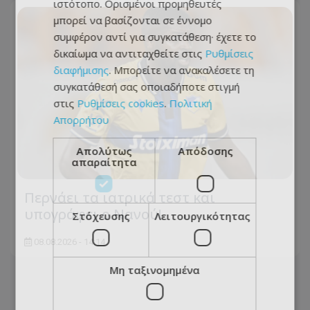
ιστότοπο. Ορισμένοι προμηθευτές
μπορεί να βασίζονται σε έννομο
συμφέρον αντί για συγκατάθεση· έχετε το
δικαίωμα να αντιταχθείτε στις
Ρυθμίσεις
διαφήμισης
. Μπορείτε να ανακαλέσετε τη
συγκατάθεσή σας οποιαδήποτε στιγμή
στις
Ρυθμίσεις cookies
.
Πολιτική
Απορρήτου
Απολύτως
Απόδοσης
απαραίτητα
Περνάει τα ιατρικά τεστ και
υπογράφει ο Νανού!
Στόχευσης
Λειτουργικότητας
08.08.2026 - 14:14
Μη ταξινομημένα