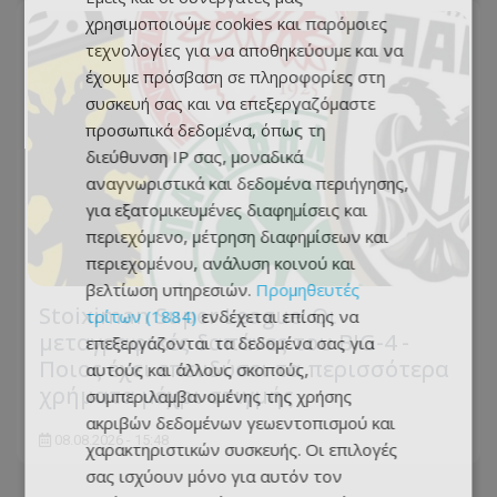
χρησιμοποιούμε cookies και παρόμοιες
τεχνολογίες για να αποθηκεύουμε και να
έχουμε πρόσβαση σε πληροφορίες στη
συσκευή σας και να επεξεργαζόμαστε
προσωπικά δεδομένα, όπως τη
διεύθυνση IP σας, μοναδικά
αναγνωριστικά και δεδομένα περιήγησης,
για εξατομικευμένες διαφημίσεις και
περιεχόμενο, μέτρηση διαφημίσεων και
περιεχομένου, ανάλυση κοινού και
βελτίωση υπηρεσιών.
Προμηθευτές
Stoiximan Super League: Οι
τρίτων (1884)
ενδέχεται επίσης να
μεταγραφικές δαπάνες του BIG-4 -
επεξεργάζονται τα δεδομένα σας για
Ποιος έχει επενδύσει τα περισσότερα
αυτούς και άλλους σκοπούς,
χρήματα μέχρι στιγμής
συμπεριλαμβανομένης της χρήσης
ακριβών δεδομένων γεωεντοπισμού και
08.08.2026 - 15:48
χαρακτηριστικών συσκευής. Οι επιλογές
σας ισχύουν μόνο για αυτόν τον