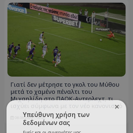
Γιατί δεν μέτρησε το γκολ του Μύθου
μετά το χαμένο πέναλτι του
Μιχαηλίδη στο ΠΑΟΚ-Αντερλεχτ, τι
ισχύει σύμφωνα με τον νέο κανονισμό
×
Υπεύθυνη χρήση των
08.08.2026 - 16:00
δεδομένων σας
Εμείς και οι συνεργάτες μας