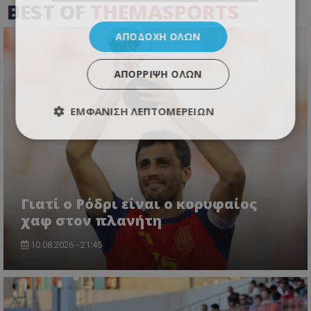
BEST OF
THEMASPORTS
ΑΠΟΔΟΧΉ ΌΛΩΝ
ΑΠΌΡΡΙΨΗ ΌΛΩΝ
ΕΜΦΆΝΙΣΗ ΛΕΠΤΟΜΕΡΕΙΏΝ
Γιατί ο Ρόδρι είναι ο κορυφαίος
χαφ στον πλανήτη
10.08.2026 - 21:45