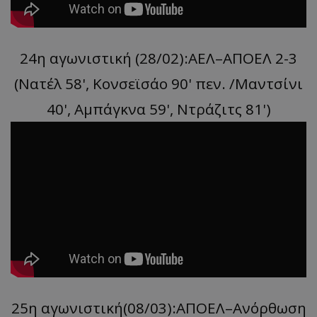
24η αγωνιστική (28/02):ΑΕΛ–ΑΠΟΕΛ 2-3
(Νατέλ 58', Κονσεϊσάο 90' πεν. /Μαντσίνι
40', Αμπάγκνα 59', Ντράζιτς 81')
25η αγωνιστική(08/03):ΑΠΟΕΛ–Ανόρθωση