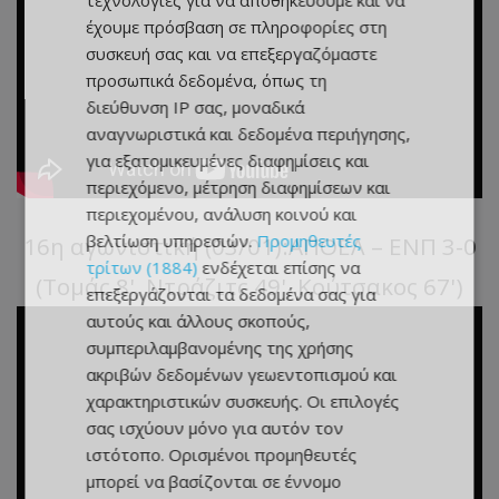
τεχνολογίες για να αποθηκεύουμε και να
έχουμε πρόσβαση σε πληροφορίες στη
συσκευή σας και να επεξεργαζόμαστε
προσωπικά δεδομένα, όπως τη
διεύθυνση IP σας, μοναδικά
αναγνωριστικά και δεδομένα περιήγησης,
για εξατομικευμένες διαφημίσεις και
περιεχόμενο, μέτρηση διαφημίσεων και
περιεχομένου, ανάλυση κοινού και
βελτίωση υπηρεσιών.
Προμηθευτές
16η αγωνιστική (03/01):ΑΠΟΕΛ – ΕΝΠ 3-0
τρίτων (1884)
ενδέχεται επίσης να
(Τομάς 8', Ντράζιτς 49', Κούτσακος 67')
επεξεργάζονται τα δεδομένα σας για
αυτούς και άλλους σκοπούς,
συμπεριλαμβανομένης της χρήσης
ακριβών δεδομένων γεωεντοπισμού και
χαρακτηριστικών συσκευής. Οι επιλογές
σας ισχύουν μόνο για αυτόν τον
ιστότοπο. Ορισμένοι προμηθευτές
μπορεί να βασίζονται σε έννομο