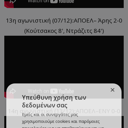
13η αγωνιστική (07/12):ΑΠΟΕΛ– Άρης 2-0
(Κούτσακος 8', Ντράζιτς 84')
×
Υπεύθυνη χρήση των
δεδομένων σας
14η αγωνιστική (13/12):ΑΠΟΕΛ–ΕΝΥ 0-0
Εμείς και οι συνεργάτες μας
χρησιμοποιούμε cookies και παρόμοιες