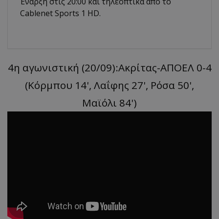
Έναρξη στις 20:00 και τηλεοπτικά από το
Cablenet Sports 1 HD.
4η αγωνιστική (20/09):Ακρίτας-ΑΠΟΕΛ 0-4
(Κόρμπου 14', Λαΐφης 27', Ρόσα 50',
Μαϊόλι 84')