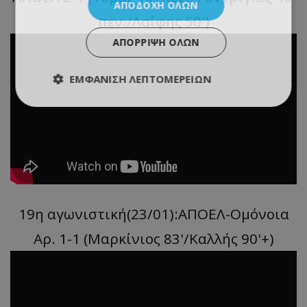
ΑΠΟΔΟΧΉ ΌΛΩΝ
πεν./Λαΐφης 50')
ΑΠΌΡΡΙΨΗ ΌΛΩΝ
ΕΜΦΆΝΙΣΗ ΛΕΠΤΟΜΕΡΕΙΏΝ
19η αγωνιστική(23/01):ΑΠΟΕΛ-Ομόνοια
Αρ. 1-1 (Μαρκίνιος 83'/Καλλής 90'+)