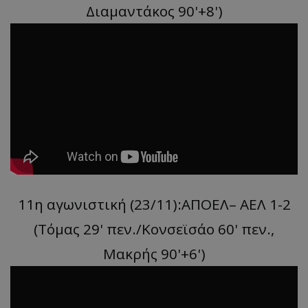
Διαμαντάκος 90'+8')
11η αγωνιστική (23/11):ΑΠΟΕΛ– ΑΕΛ 1-2
(Τόμας 29' πεν./Koνσεϊσάο 60' πεν.,
Μακρής 90'+6')