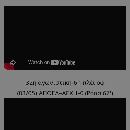
32η αγωνιστική-6η πλέι οφ
(03/05):ΑΠΟΕΛ–ΑΕΚ 1-0 (Ρόσα 67')