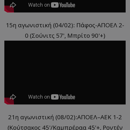
15η αγωνιστική (04/02): Πάφος-ΑΠΟΕΛ 2-
0 (Σούνιτς 57', Μπρίτο 90'+)
21η αγωνιστική (08/02):ΑΠΟΕΛ–ΑΕΚ 1-2
(Κούτσακος 45'/Καμπρέραα 45'+, Ροντέν