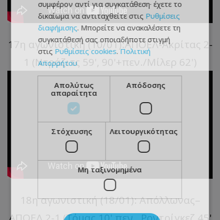
συμφέρον αντί για συγκατάθεση· έχετε το
δικαίωμα να αντιταχθείτε στις
Ρυθμίσεις
διαφήμισης
. Μπορείτε να ανακαλέσετε τη
συγκατάθεσή σας οποιαδήποτε στιγμή
17η αγωνιστική (10/01):ΑΠΟΕΛ-Ακρίτας 2-
στις
Ρυθμίσεις cookies
.
Πολιτική
1 (Ντράζιτς 59', 90'+πεν./Μίλερ 62')
Απορρήτου
Απολύτως
Απόδοσης
απαραίτητα
Στόχευσης
Λειτουργικότητας
Μη ταξινομημένα
18η αγωνιστική (18/01): Απόλλωνας–
ΑΠΟΕΛ 2-1 (Τόμας 10' πεν., Ροντρίγκεζ 45'