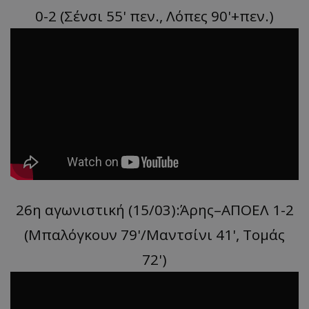
0-2 (Σένσι 55' πεν., Λόπες 90'+πεν.)
26η αγωνιστική (15/03):Άρης–ΑΠΟΕΛ 1-2
(Μπαλόγκουν 79'/Μαντσίνι 41', Τομάς
72')