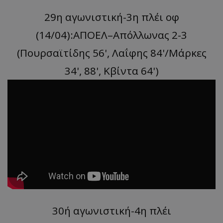
29η αγωνιστική-3η πλέι οφ
(14/04):ΑΠΟΕΛ–Απόλλωνας 2-3
(Πουρσαϊτίδης 56', Λαΐφης 84'/Mάρκες
34', 88', Κβίντα 64')
30ή αγωνιστική-4η πλέι