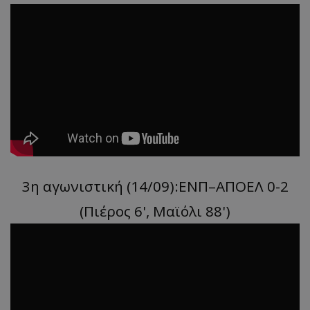
3η αγωνιστική (14/09):ΕΝΠ–ΑΠΟΕΛ 0-2
(Πιέρος 6', Μαϊόλι 88')