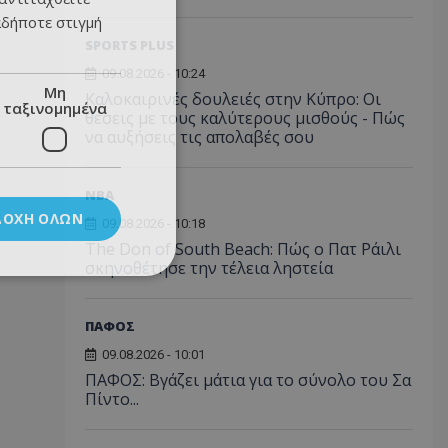
αδήποτε στιγμή
SPORTS PLUS
09.08.2026 - 10:24
Μη
Καλοκαιρινές δουλειές στην Κύπρο: Οι
ταξινομημένα
θέσεις με τους καλύτερους μισθούς - Πώς
να αυξήσεις τις απολαβές σου
NBA
ΔΟΧΉ ΌΛΩΝ
09.08.2026 - 10:18
The Don of South Beach: Πώς ο Πατ Ράιλι
σκηνοθέτησε την τέλεια ληστεία
ΠΑΦΟΣ
09.08.2026 - 10:01
ΠΑΦΟΣ: Βγάζει μάτια για το σύνολο του Σα
Πίντο...