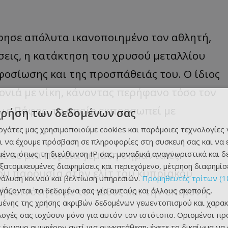
άφησε απόλυτα ικανοποιημένο τον αθλητή,
σεις, η κατάκτηση του χρυσού μεταλλίου
οσίωσης και της προσπάθειάς του. Ο ίδιος
νιά με νίκη, κάνοντας περήφανο τόσο τον
ις Πάφος, το οποίο εκπροσωπεί με
χρήση των δεδομένων σας
εργάτες μας χρησιμοποιούμε cookies και παρόμοιες τεχνολογίες 
ι να έχουμε πρόσβαση σε πληροφορίες στη συσκευή σας και να
ι σε μια πορεία γεμάτη σημαντικές
ένα, όπως τη διεύθυνση IP σας, μοναδικά αναγνωριστικά και 
εξατομικευμένες διαφημίσεις και περιεχόμενο, μέτρηση διαφημίσ
ου παρουσία στην ελίτ του κυπριακού
νάλυση κοινού και βελτίωση υπηρεσιών.
Προμηθευτές τρίτων (1
 κοινότητα με το πάθος και την επιμονή
ργάζονται τα δεδομένα σας για αυτούς και άλλους σκοπούς,
ένης της χρήσης ακριβών δεδομένων γεωεντοπισμού και χαρακ
ιλογές σας ισχύουν μόνο για αυτόν τον ιστότοπο. Ορισμένοι πρ
 έννομο συμφέρον αντί για συγκατάθεση· έχετε το δικαίωμα να