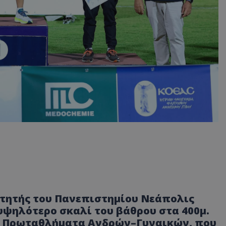
ιτητής του Πανεπιστημίου Νεάπολις
υψηλότερο σκαλί του βάθρου στα 400μ.
α Πρωταθλήματα Ανδρών–Γυναικών, που