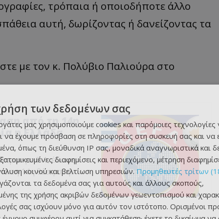
τογραφίες, τρόπαια ή οποιοδήποτε άλλο
πάθεια αυτή, δωρίζοντας ή δανείζοντας τα
τε με τον κ. Πολύβιο Παλιούρα στο
χρήση των δεδομένων σας
αση από τη 14η
εργάτες μας χρησιμοποιούμε cookies και παρόμοιες τεχνολογίες 
ρία η Ελλάδα
ι να έχουμε πρόσβαση σε πληροφορίες στη συσκευή σας και να
ένα, όπως τη διεύθυνση IP σας, μοναδικά αναγνωριστικά και 
εξατομικευμένες διαφημίσεις και περιεχόμενο, μέτρηση διαφημίσ
Μπραν με 0-1, έδωσε
νάλυση κοινού και βελτίωση υπηρεσιών.
Προμηθευτές τρίτων (1
πό τη 14η θέση στην
ργάζονται τα δεδομένα σας για αυτούς και άλλους σκοπούς,
ένης της χρήσης ακριβών δεδομένων γεωεντοπισμού και χαρακ
ιλογές σας ισχύουν μόνο για αυτόν τον ιστότοπο. Ορισμένοι πρ
 έννομο συμφέρον αντί για συγκατάθεση· έχετε το δικαίωμα να