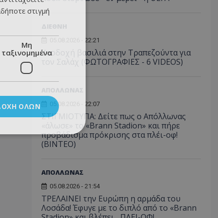
αδήποτε στιγμή
ΔΙΕΘΝΗ
05.08.2026 - 22:21
Μη
Υποδοχή βασιλιά στην Τραπεζούντα για
ταξινομημένα
τον Σαλάχ (ΦΩΤΟΓΡΑΦΙΕΣ - 6 VIDEOS)
ΑΠΟΛΛΩΝΑΣ
05.08.2026 - 22:07
ΔΟΧΉ ΌΛΩΝ
ΣΤΙΓΜΙΟΤΥΠΑ: Δείτε πως ο Απόλλωνας
«άλωσε» το «Brann Stadion» και πήρε
προβάδισμα πρόκρισης στα πλέι-οφ!
(ΒΙΝΤΕΟ)
ΑΠΟΛΛΩΝΑΣ
05.08.2026 - 21:54
ΤΡΕΛΑΙΝΕΙ την Ευρώπη η αρμάδα του
Λοσάδα! Έφυγε με το διπλό από το «Brann
Stadion» και βλέπει... ΠΛΕΙ-ΟΦ!