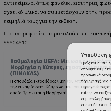
αντικείμενα, όπως φανέλες, εισιτήρια, φω
σχετικό υλικό, να συμμετάσχουν στην προσ
κειμήλιά τους για την έκθεση.
Για πληροφορίες παρακαλούμε επικοινωνήσ
99804810".
Υπεύθυνη 
Βαθμολογία UEFA: Μείωσε την απόστ
Εμείς και οι συν
Νορβηγία η Κύπρος, έχασε την ευκαι
αποθηκεύουμε κα
(ΠΙΝΑΚΑΣ)
προσωπικά δεδομ
περιήγησης, για 
Η σπουδαία εκτός έδρας νίκη του Απόλλωνα επί της 
περιεχομένου, α
την ευκαιρία στην Κύπρο να μειώσει την απόσταση α
επίσης να επεξε
οποία βρίσκεται η Νορβηγία!
συμπεριλαμβανομ
συσκευής. Οι επ
να βασίζονται σε