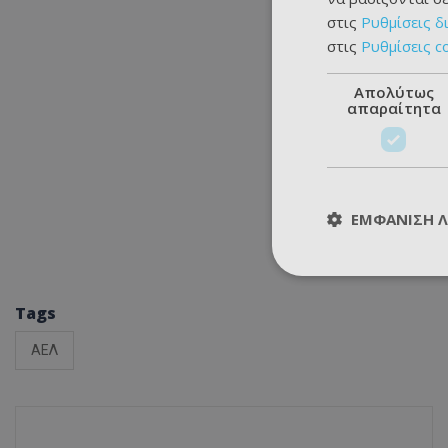
στις
Ρυθμίσεις δ
στις
Ρυθμίσεις c
Απολύτως
απαραίτητα
ΕΜΦΆΝΙΣΗ 
Tags
ΑΕΛ