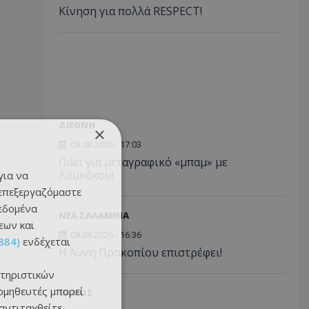
Κίνηση για πολλά RESPECT!
ΔΙΕΘΝΗ
×
08.08.2026 - 17:03
Πάει για μεταγραφικό «μπαμ» με
Λουκάκου!
για να
 επεξεργαζόμαστε
δεδομένα
ΝΕΑ ΣΑΛΑΜΙΝΑ
εων και
08.08.2026 - 16:36
884)
ενδέχεται
Η Άννη Προκοπίου επιστρέφει!
τηριστικών
ομηθευτές μπορεί
ΠΑΦΟΣ
 αντιταχθείτε