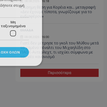
08.08.2026 - 16:18
αδήποτε στιγμή
Επίσημη θέση για Κορέια και... μεταγραφή:
«Δεν έχουμε τίποτα, γνωρίζουμε για το
ενδιαφέρον»
Μη
ταξινομημένα
ΕΛΛΑΔΑ
08.08.2026 - 16:00
Γιατί δεν μέτρησε το γκολ του Μύθου μετά
το χαμένο πέναλτι του Μιχαηλίδη στο
ΠΑΟΚ-Αντερλεχτ, τι ισχύει σύμφωνα με
ΔΟΧΉ ΌΛΩΝ
τον νέο κανονισμό
Περισσότερα