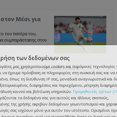
 στον Μέσι για
το του πατέρα του,
υμα συμπαράστασης στον
χρήση των δεδομένων σας
εργάτες μας χρησιμοποιούμε cookies και παρόμοιες τεχνολογίες 
θετε πρώτοι όλες τις
αθλητικές ειδήσεις
ι να έχουμε πρόσβαση σε πληροφορίες στη συσκευή σας και να
ένα, όπως τη διεύθυνση IP σας, μοναδικά αναγνωριστικά και 
εξατομικευμένες διαφημίσεις και περιεχόμενο, μέτρηση διαφημίσ
νάλυση κοινού και βελτίωση υπηρεσιών.
Προμηθευτές τρίτων (1
ργάζονται τα δεδομένα σας για αυτούς και άλλους σκοπούς,
ένης της χρήσης ακριβών δεδομένων γεωεντοπισμού και χαρακ
ιλογές σας ισχύουν μόνο για αυτόν τον ιστότοπο. Ορισμένοι πρ
 έννομο συμφέρον αντί για συγκατάθεση· έχετε το δικαίωμα να