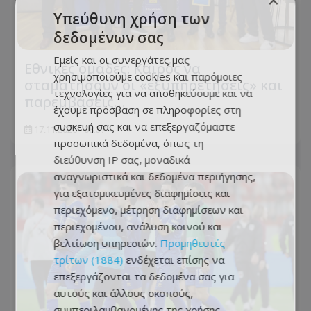
×
Υπεύθυνη χρήση των
δεδομένων σας
Εμείς και οι συνεργάτες μας
Εθνικές ομάδες: Καιρός να
χρησιμοποιούμε cookies και παρόμοιες
σταματήσουν οι «εξυπηρετήσεις» και
τεχνολογίες για να αποθηκεύουμε και να
παρεμβάσεις…
έχουμε πρόσβαση σε πληροφορίες στη
συσκευή σας και να επεξεργαζόμαστε
17.11.2025 - 08:37
προσωπικά δεδομένα, όπως τη
διεύθυνση IP σας, μοναδικά
αναγνωριστικά και δεδομένα περιήγησης,
για εξατομικευμένες διαφημίσεις και
περιεχόμενο, μέτρηση διαφημίσεων και
περιεχομένου, ανάλυση κοινού και
βελτίωση υπηρεσιών.
Προμηθευτές
τρίτων (1884)
ενδέχεται επίσης να
επεξεργάζονται τα δεδομένα σας για
αυτούς και άλλους σκοπούς,
συμπεριλαμβανομένης της χρήσης