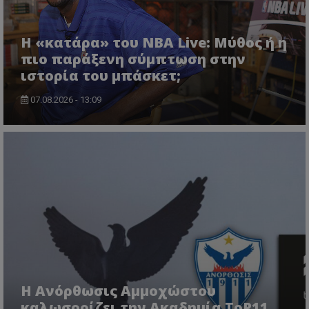
Η «κατάρα» του NBA Live: Μύθος ή η
πιο παράξενη σύμπτωση στην
ιστορία του μπάσκετ;
07.08.2026 - 13:09
Η Ανόρθωσις Αμμοχώστου
καλωσορίζει την Ακαδημία ToP11