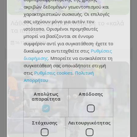
ακριβών δεδομένων γεωεντοπισμού και
χαρακτηριστικών συσκευής. Οι επιλογές
σας ισχύουν μόνο για αυτόν τον
Λάθος να συμβιβαστούμε με το «καλά
ιστότοπο. Ορισμένοι προμηθευτές
τα πήγαμε»…
μπορεί να βασίζονται σε έννομο
συμφέρον αντί για συγκατάθεση· έχετε το
16.11.2025 - 08:31
δικαίωμα να αντιταχθείτε στις
Ρυθμίσεις
διαφήμισης
. Μπορείτε να ανακαλέσετε τη
συγκατάθεσή σας οποιαδήποτε στιγμή
στις
Ρυθμίσεις cookies
.
Πολιτική
Απορρήτου
Απολύτως
Απόδοσης
απαραίτητα
Στόχευσης
Λειτουργικότητας