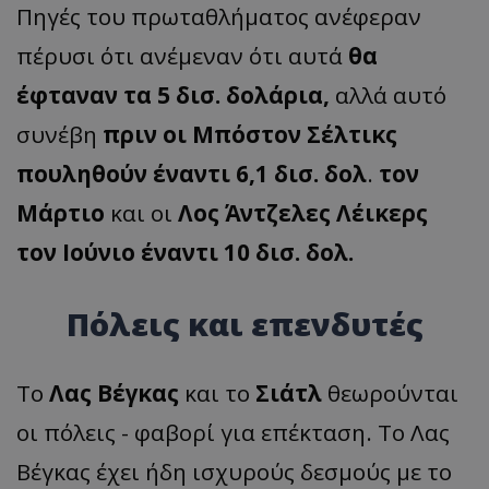
Πηγές του πρωταθλήματος ανέφεραν
πέρυσι ότι ανέμεναν ότι αυτά
θα
έφταναν τα 5 δισ. δολάρια,
αλλά αυτό
συνέβη
πριν
οι Μπόστον Σέλτικς
πουληθούν έναντι 6,1 δισ. δολ
.
τον
Μάρτιο
και οι
Λος Άντζελες Λέικερς
τον Ιούνιο έναντι 10 δισ. δολ.
Πόλεις και επενδυτές
Το
Λας Βέγκας
και το
Σιάτλ
θεωρούνται
οι πόλεις - φαβορί για επέκταση. Το Λας
Βέγκας έχει ήδη ισχυρούς δεσμούς με το