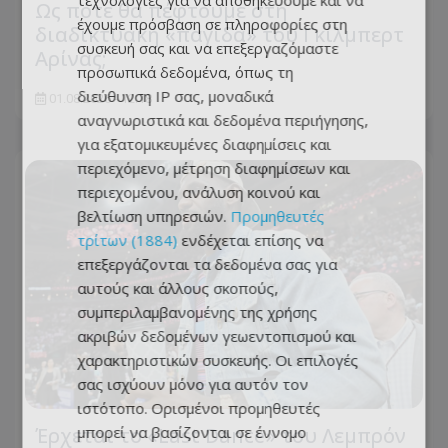
τεχνολογίες για να αποθηκεύουμε και να
Ως πότε θα πέφτουμε στη
έχουμε πρόσβαση σε πληροφορίες στη
διαδικτυακή «παγίδα» του Γκίλμπερτ
συσκευή σας και να επεξεργαζόμαστε
Αρίνας;
προσωπικά δεδομένα, όπως τη
διεύθυνση IP σας, μοναδικά
01.08.2026 - 12:18
αναγνωριστικά και δεδομένα περιήγησης,
για εξατομικευμένες διαφημίσεις και
περιεχόμενο, μέτρηση διαφημίσεων και
περιεχομένου, ανάλυση κοινού και
βελτίωση υπηρεσιών.
Προμηθευτές
τρίτων (1884)
ενδέχεται επίσης να
επεξεργάζονται τα δεδομένα σας για
αυτούς και άλλους σκοπούς,
συμπεριλαμβανομένης της χρήσης
ακριβών δεδομένων γεωεντοπισμού και
χαρακτηριστικών συσκευής. Οι επιλογές
σας ισχύουν μόνο για αυτόν τον
ιστότοπο. Ορισμένοι προμηθευτές
Έρχεται το «Last Dance» του Λεμπρόν
μπορεί να βασίζονται σε έννομο