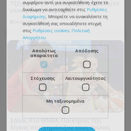
Τζέιμς: Το ESPN ετοιμάζει το απόλυτο
συμφέρον αντί για συγκατάθεση· έχετε το
ντοκιμαντέρ καριέρας
δικαίωμα να αντιταχθείτε στις
Ρυθμίσεις
διαφήμισης
. Μπορείτε να ανακαλέσετε τη
04.08.2026 - 15:09
συγκατάθεσή σας οποιαδήποτε στιγμή
στις
Ρυθμίσεις cookies
.
Πολιτική
Απορρήτου
Απολύτως
Απόδοσης
απαραίτητα
Στόχευσης
Λειτουργικότητας
Μη ταξινομημένα
Σάλος στο WNBA: Παίκτριες της
λίγκας στοιχημάτιζαν τους αγώνες