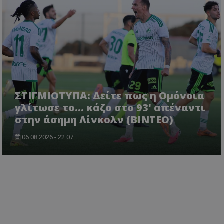
ΣΤΙΓΜΙΟΤΥΠΑ: Δείτε πως η Ομόνοια
γλίτωσε το... κάζο στο 93' απέναντι
στην άσημη Λίνκολν (ΒΙΝΤΕΟ)
06.08.2026 - 22:07