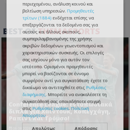
περιεχομένου, ανάλυση κοινού και
βελτίωση υπηρεσιών.
Προμηθευτές
τρίτων (1884)
ενδέχεται επίσης να
επεξεργάζονται τα δεδομένα σας για
BEST OF
THEMASPORTS
αυτούς και άλλους σκοπούς,
συμπεριλαμβανομένης της χρήσης
ακριβών δεδομένων γεωεντοπισμού και
χαρακτηριστικών συσκευής. Οι επιλογές
σας ισχύουν μόνο για αυτόν τον
ιστότοπο. Ορισμένοι προμηθευτές
μπορεί να βασίζονται σε έννομο
συμφέρον αντί για συγκατάθεση· έχετε το
δικαίωμα να αντιταχθείτε στις
Ρυθμίσεις
διαφήμισης
. Μπορείτε να ανακαλέσετε τη
συγκατάθεσή σας οποιαδήποτε στιγμή
Conference League: Εντυπωσιακά
στις
Ρυθμίσεις cookies
.
Πολιτική
διπλά για Χάιντουκ, Κοπεγχάγη,
Απορρήτου
Ραπίντ και Τρόμσο!
Απολύτως
Απόδοσης
06.08.2026 - 23:06