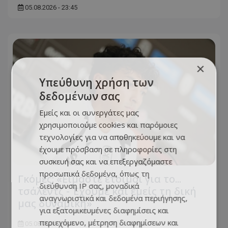
05.08.2026 - 23:45
×
Υπεύθυνη χρήση των
δεδομένων σας
Εμείς και οι συνεργάτες μας
χρησιμοποιούμε cookies και παρόμοιες
τεχνολογίες για να αποθηκεύουμε και να
έχουμε πρόσβαση σε πληροφορίες στη
συσκευή σας και να επεξεργαζόμαστε
προσωπικά δεδομένα, όπως τη
Γκόμες: «Είμαστε έτοιμοι για το...
διεύθυνση IP σας, μοναδικά
τσάλεντζ - Έχουμε και εμείς τη δική
αναγνωριστικά και δεδομένα περιήγησης,
μας δυναμική»
για εξατομικευμένες διαφημίσεις και
περιεχόμενο, μέτρηση διαφημίσεων και
05.08.2026 - 18:34