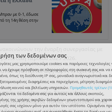
ρία η Ελλάδα
Μπραν με 0-1, έδωσε
πό τη 14η θέση στην
νακοινώνουν την έναρξη συνεργασίας με
χρήση των δεδομένων σας
αγωνιστική περίοδο 2025-2026.
εργάτες μας χρησιμοποιούμε cookies και παρόμοιες τεχνολογίες 
ι να έχουμε πρόσβαση σε πληροφορίες στη συσκευή σας και να
ιανού αγωνίζεται ως γκαρντ κι έχει ύψος
ένα, όπως τη διεύθυνση IP σας, μοναδικά αναγνωριστικά και 
εξατομικευμένες διαφημίσεις και περιεχόμενο, μέτρηση διαφημίσ
νάλυση κοινού και βελτίωση υπηρεσιών.
Προμηθευτές τρίτων (1
ι ετών στη Λευκωσία. Στη συνέχεια,
ργάζονται τα δεδομένα σας για αυτούς και άλλους σκοπούς,
ένης της χρήσης ακριβών δεδομένων γεωεντοπισμού και χαρακ
 οποία αποκόμισε πολλές διακρίσεις. Κατά
ιλογές σας ισχύουν μόνο για αυτόν τον ιστότοπο. Ορισμένοι πρ
ς, βραβεύτηκε ως καλύτερη παγκορασίς,
 έννομο συμφέρον αντί για συγκατάθεση· έχετε το δικαίωμα να