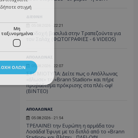
αδήποτε στιγμή
ΔΙΕΘΝΗ
05.08.2026 - 22:21
Μη
Υποδοχή βασιλιά στην Τραπεζούντα για
ταξινομημένα
τον Σαλάχ (ΦΩΤΟΓΡΑΦΙΕΣ - 6 VIDEOS)
ΑΠΟΛΛΩΝΑΣ
05.08.2026 - 22:07
ΔΟΧΉ ΌΛΩΝ
ΣΤΙΓΜΙΟΤΥΠΑ: Δείτε πως ο Απόλλωνας
«άλωσε» το «Brann Stadion» και πήρε
προβάδισμα πρόκρισης στα πλέι-οφ!
(ΒΙΝΤΕΟ)
ΑΠΟΛΛΩΝΑΣ
05.08.2026 - 21:54
ΤΡΕΛΑΙΝΕΙ την Ευρώπη η αρμάδα του
Λοσάδα! Έφυγε με το διπλό από το «Brann
Stadion» και βλέπει... ΠΛΕΙ-ΟΦ!