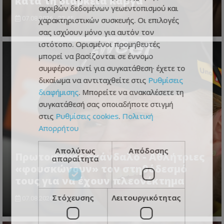
κατά τη διάρκεια καβγά
ακριβών δεδομένων γεωεντοπισμού και
07.08.2026 - 22:45
χαρακτηριστικών συσκευής. Οι επιλογές
σας ισχύουν μόνο για αυτόν τον
ιστότοπο. Ορισμένοι προμηθευτές
μπορεί να βασίζονται σε έννομο
συμφέρον αντί για συγκατάθεση· έχετε το
δικαίωμα να αντιταχθείτε στις
Ρυθμίσεις
διαφήμισης
. Μπορείτε να ανακαλέσετε τη
συγκατάθεσή σας οποιαδήποτε στιγμή
στις
Ρυθμίσεις cookies
.
Πολιτική
Απορρήτου
Απολύτως
Απόδοσης
Πρωτοφανές σκάνδαλο - Aθλήτριες
απαραίτητα
«φουσκώνουν» τον στηθόδεσμό
τους για να έχουν πλεονέκτημα
Στόχευσης
Λειτουργικότητας
07.08.2026 - 22:44