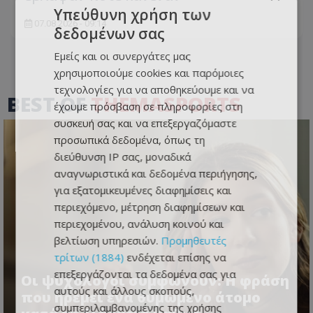
Υπεύθυνη χρήση των
07.08.2026 - 09:14
δεδομένων σας
Εμείς και οι συνεργάτες μας
χρησιμοποιούμε cookies και παρόμοιες
τεχνολογίες για να αποθηκεύουμε και να
BEST OF
THEMASPORTS
έχουμε πρόσβαση σε πληροφορίες στη
συσκευή σας και να επεξεργαζόμαστε
προσωπικά δεδομένα, όπως τη
διεύθυνση IP σας, μοναδικά
αναγνωριστικά και δεδομένα περιήγησης,
για εξατομικευμένες διαφημίσεις και
περιεχόμενο, μέτρηση διαφημίσεων και
περιεχομένου, ανάλυση κοινού και
βελτίωση υπηρεσιών.
Προμηθευτές
τρίτων (1884)
ενδέχεται επίσης να
επεξεργάζονται τα δεδομένα σας για
Οι ψυχολόγοι συμφωνούν: Η φράση
αυτούς και άλλους σκοπούς,
που ηρεμεί ένα θυμωμένο άτομο
συμπεριλαμβανομένης της χρήσης